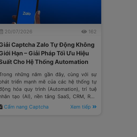
20/07/2026
162
Giải Captcha Zalo Tự Động Không
Giới Hạn – Giải Pháp Tối Ưu Hiệu
Suất Cho Hệ Thống Automation
Trong những năm gần đây, cùng với sự
phát triển mạnh mẽ của các hệ thống tự
động hóa quy trình (Automation), trí tuệ
nhân tạo (AI), nền tảng SaaS, CRM, RPA
và các giải pháp xử lý dữ liệu quy mô lớn,
Cẩm nang Captcha
Xem tiếp
Zalo đã trở thành một trong những nền
tảng được nhiều doanh nghiệp tại Việt
Nam lựa chọn.