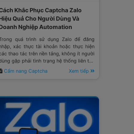
Cách Khắc Phục Captcha Zalo
Hiệu Quả Cho Người Dùng Và
Doanh Nghiệp Automation
Trong quá trình sử dụng Zalo để đăng
nhập, xác thực tài khoản hoặc thực hiện
các thao tác trên nền tảng, không ít người
dùng gặp phải tình trạng hệ thống liên tục
yêu cầu nhập captcha trước khi có thể
Cẩm nang Captcha
Xem tiếp
tiếp tục sử dụng dịch vụ. Đối với người
dùng cá nhân, đây có thể chỉ là một bước
xác minh mất thêm vài giây.