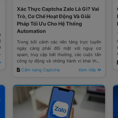
Xác Thực Captcha Zalo Là Gì? Vai
Trò, Cơ Chế Hoạt Động Và Giải
Pháp Tối Ưu Cho Hệ Thống
Automation
n
i
Trong bối cảnh các nền tảng trực tuyến
n
ngày càng phải đối mặt với nguy cơ
i
spam, truy cập bất thường, các cuộc tấn
ị
công tự động và những hành vi khai thác
n
tài nguyên trái phép, việc triển khai các
Cẩm nang Captcha
Xem tiếp
lớp bảo mật thông minh đã trở thành yêu
cầu bắt buộc đối với hầu hết các hệ
thống công nghệ hiện đại.