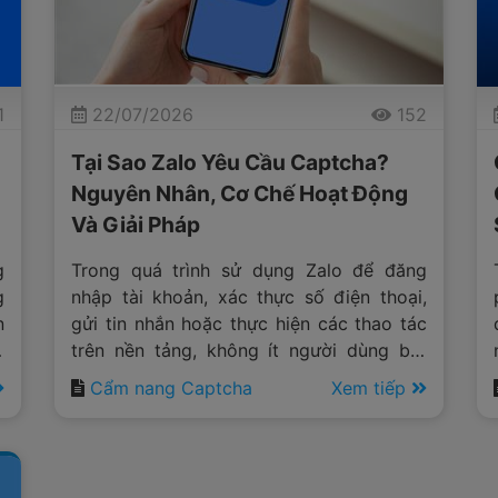
1
22/07/2026
152
Tại Sao Zalo Yêu Cầu Captcha?
Nguyên Nhân, Cơ Chế Hoạt Động
Và Giải Pháp
g
Trong quá trình sử dụng Zalo để đăng
g
nhập tài khoản, xác thực số điện thoại,
n
gửi tin nhắn hoặc thực hiện các thao tác
t
trên nền tảng, không ít người dùng bắt
g
gặp yêu cầu nhập captcha trước khi tiếp
Cẩm nang Captcha
Xem tiếp
tục. Điều này khiến nhiều người đặt ra câu
hỏi "
tại sao Zalo yêu cầu captcha
?"