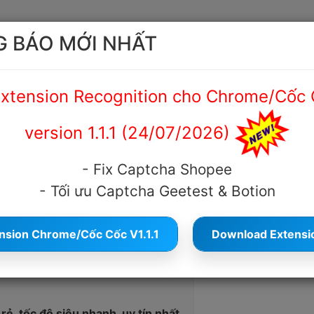
 BÁO MỚI NHẤT
ệu
Hướng dẫn
Cẩm nang Captcha
Tài liệu API
xtension Recognition cho Chrome/Cốc 
version 1.1.1 (24/07/2026)
- Fix Captcha Shopee
 Dịch vụ giải mã captcha garena u
- Tối ưu Captcha Geetest & Botion
2022
3546
Cỡ chữ
nsion Chrome/Cốc Cốc V1.1.1
Download Extension
rẻ, tốc độ siêu nhanh, uy tín nhất