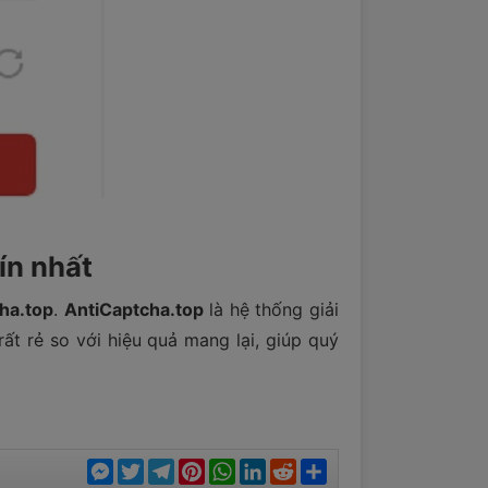
ín nhất
ha.top
.
AntiCaptcha.top
là hệ thống giải
ất rẻ so với hiệu quả mang lại, giúp quý
Messenger
Twitter
Telegram
Pinterest
WhatsApp
LinkedIn
Reddit
Chia
sẻ