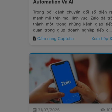
Automation Và AI
Trong bối cảnh chuyển đổi số diễn r
mạnh mẽ trên mọi lĩnh vực, Zalo đã tr
thành một trong những kênh giao tiế
quan trọng giúp doanh nghiệp tiếp cậ
khách hàng, chăm sóc người dùng v
Cẩm nang Captcha
Xem tiếp
triển khai các hoạt động marketing đ
kênh.
31/07/2026
10