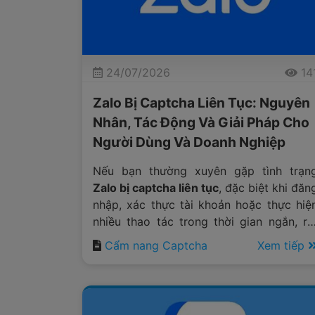
24/07/2026
14
Zalo Bị Captcha Liên Tục: Nguyên
Nhân, Tác Động Và Giải Pháp Cho
Người Dùng Và Doanh Nghiệp
Nếu bạn thường xuyên gặp tình trạn
Zalo bị captcha liên tục
, đặc biệt khi đăn
nhập, xác thực tài khoản hoặc thực hiệ
nhiều thao tác trong thời gian ngắn, rấ
có thể bạn sẽ cho rằng ứng dụng đan
Cẩm nang Captcha
Xem tiếp
gặp lỗi hoặc tài khoản đã bị khóa.