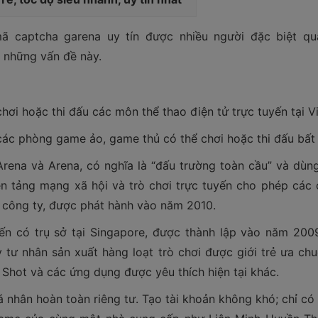
ã captcha garena uy tín được nhiều người đặc biệt qu
 những vấn đề này.
i hoặc thi đấu các môn thể thao điện tử trực tuyến tại Vi
ác phòng game ảo, game thủ có thể chơi hoặc thi đấu bất c
 Arena và Arena, có nghĩa là “đấu trường toàn cầu” và dùn
nền tảng mạng xã hội và trò chơi trực tuyến cho phép các 
a công ty, được phát hành vào năm 2010.
ến có trụ sở tại Singapore, được thành lập vào năm 2009
 tư nhân sản xuất hàng loạt trò chơi được giới trẻ ưa chu
k Shot và các ứng dụng được yêu thích hiện tại khác.
á nhân hoàn toàn riêng tư. Tạo tài khoản không khó; chỉ c