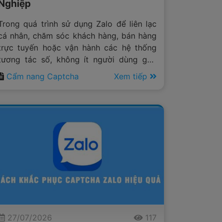
Nghiệp
Trong quá trình sử dụng Zalo để liên lạc
cá nhân, chăm sóc khách hàng, bán hàng
trực tuyến hoặc vận hành các hệ thống
tương tác số, không ít người dùng gặp
phải tình trạng không thể tiếp tục gửi tin
Cẩm nang Captcha
Xem tiếp
nhắn do hệ thống yêu cầu xác thực
captcha.
27/07/2026
117