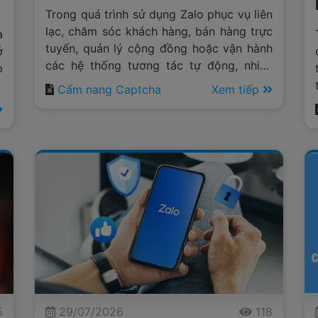
Trong quá trình sử dụng Zalo phục vụ liên
lạc, chăm sóc khách hàng, bán hàng trực
a
tuyến, quản lý cộng đồng hoặc vận hành
ở
các hệ thống tương tác tự động, nhiều
p
người dùng thường xuyên gặp phải tình
n
Cẩm nang Captcha
Xem tiếp
trạng nền tảng yêu cầu xác thực captcha
à
trước khi cho phép tiếp tục thực hiện
a
thao tác.
5
29/07/2026
118