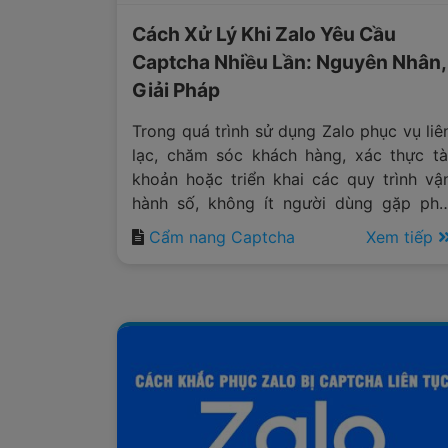
Cách Xử Lý Khi Zalo Yêu Cầu
Captcha Nhiều Lần: Nguyên Nhân,
Giải Pháp
Trong quá trình sử dụng Zalo phục vụ liê
lạc, chăm sóc khách hàng, xác thực tà
khoản hoặc triển khai các quy trình vậ
hành số, không ít người dùng gặp phả
tình trạng hệ thống liên tục hiển th
Cẩm nang Captcha
Xem tiếp
captcha trước khi cho phép thực hiệ
thao tác tiếp theo.