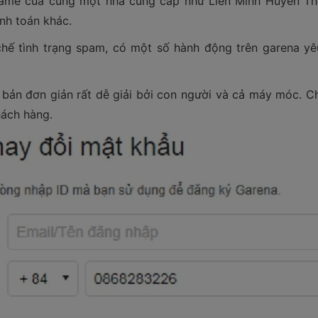
game của cùng một nhà cung cấp như Liên Minh Huyền Thoạ
nh toán khác.
hế tình trạng spam, có một số hành động trên garena yê
bản đơn giản rất dễ giải bởi con người và cả máy móc. Ch
hách hàng.