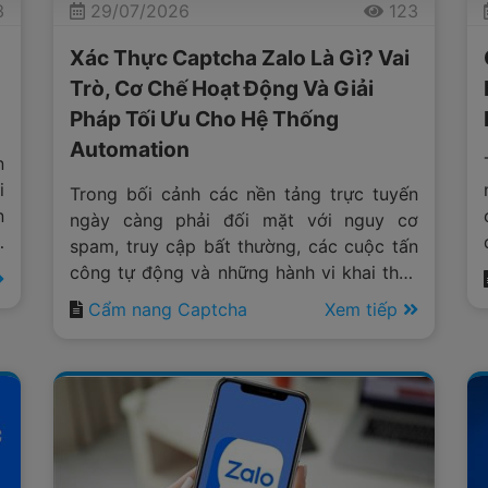
3
29/07/2026
123
Xác Thực Captcha Zalo Là Gì? Vai
Trò, Cơ Chế Hoạt Động Và Giải
Pháp Tối Ưu Cho Hệ Thống
Automation
n
i
Trong bối cảnh các nền tảng trực tuyến
n
ngày càng phải đối mặt với nguy cơ
i
spam, truy cập bất thường, các cuộc tấn
ị
công tự động và những hành vi khai thác
n
tài nguyên trái phép, việc triển khai các
Cẩm nang Captcha
Xem tiếp
lớp bảo mật thông minh đã trở thành yêu
cầu bắt buộc đối với hầu hết các hệ
thống công nghệ hiện đại.