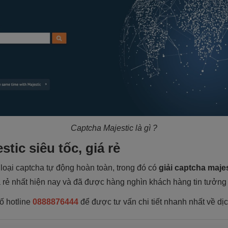
Captcha Majestic là gì ?
tic siêu tốc, giá rẻ
 loại captcha tự động hoàn toàn, trong đó có
giải captcha maje
á rẻ nhất hiện nay
và đã được hàng nghìn khách hàng tin tưởng
số
hotline
0888876444
để được tư vấn chi tiết nhanh nhất về dị