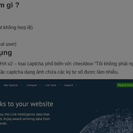
m gì ?
ot không hợp lệ)
al user)
dụng
 v2 – loại captcha phổ biến với checkbox “Tôi không phải n
 hoặc captcha dạng ảnh chứa các ký tự số được làm nhiễu.