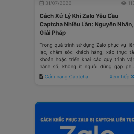
31/07/2026
11
Cách Xử Lý Khi Zalo Yêu Cầu
Captcha Nhiều Lần: Nguyên Nhân,
Giải Pháp
Trong quá trình sử dụng Zalo phục vụ liê
lạc, chăm sóc khách hàng, xác thực tà
khoản hoặc triển khai các quy trình vậ
hành số, không ít người dùng gặp phả
tình trạng hệ thống liên tục hiển th
Cẩm nang Captcha
Xem tiếp
captcha trước khi cho phép thực hiệ
thao tác tiếp theo.