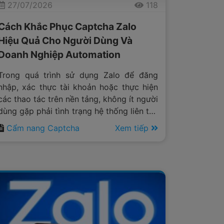
27/07/2026
118
Cách Khắc Phục Captcha Zalo
Hiệu Quả Cho Người Dùng Và
Doanh Nghiệp Automation
Trong quá trình sử dụng Zalo để đăng
nhập, xác thực tài khoản hoặc thực hiện
các thao tác trên nền tảng, không ít người
dùng gặp phải tình trạng hệ thống liên tục
yêu cầu nhập captcha trước khi có thể
Cẩm nang Captcha
Xem tiếp
tiếp tục sử dụng dịch vụ. Đối với người
dùng cá nhân, đây có thể chỉ là một bước
xác minh mất thêm vài giây.