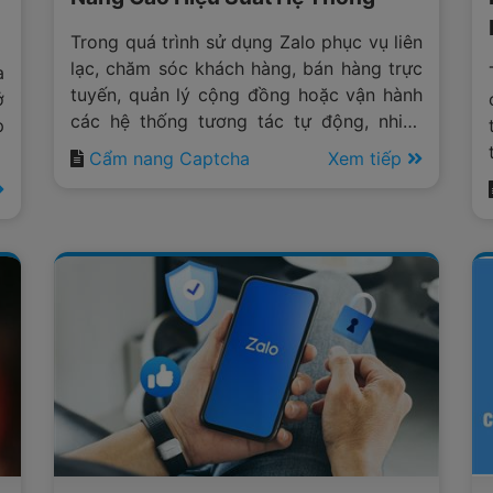
Trong quá trình sử dụng Zalo phục vụ liên
lạc, chăm sóc khách hàng, bán hàng trực
a
tuyến, quản lý cộng đồng hoặc vận hành
ở
các hệ thống tương tác tự động, nhiều
p
người dùng thường xuyên gặp phải tình
n
Cẩm nang Captcha
Xem tiếp
trạng nền tảng yêu cầu xác thực captcha
à
trước khi cho phép tiếp tục thực hiện
a
thao tác.