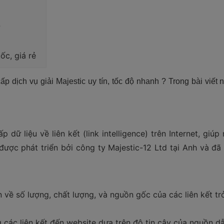
?
ốc, giá rẻ
ấp dịch vụ giải Majestic uy tín, tốc độ nhanh ? Trong bài viết
 dữ liệu về liên kết (link intelligence) trên Internet, giú
 được phát triển bởi công ty Majestic-12 Ltd tại Anh và đ
n về số lượng, chất lượng, và nguồn gốc của các liên kết tr
g các liên kết đến website dựa trên độ tin cậy của nguồn dẫ