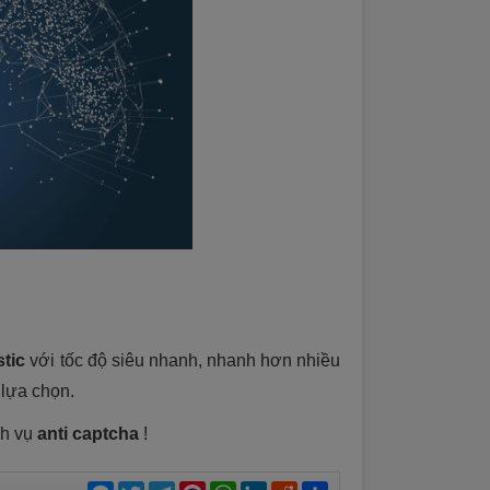
stic
với tốc độ siêu nhanh, nhanh hơn nhiều
 lựa chọn
.
ch vụ
anti captcha
!
Messenger
Twitter
Telegram
Pinterest
WhatsApp
LinkedIn
Reddit
Chia