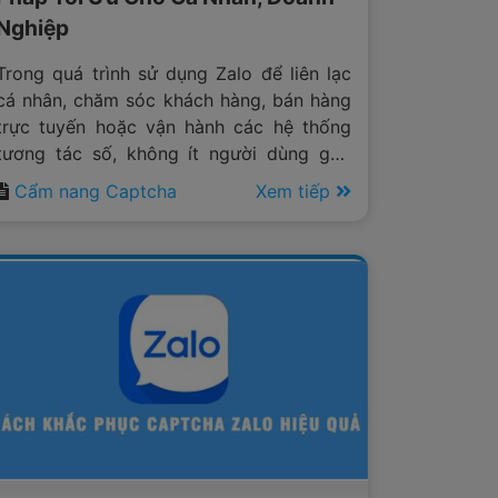
Nghiệp
Trong quá trình sử dụng Zalo để liên lạc
cá nhân, chăm sóc khách hàng, bán hàng
trực tuyến hoặc vận hành các hệ thống
tương tác số, không ít người dùng gặp
phải tình trạng không thể tiếp tục gửi tin
Cẩm nang Captcha
Xem tiếp
nhắn do hệ thống yêu cầu xác thực
captcha.