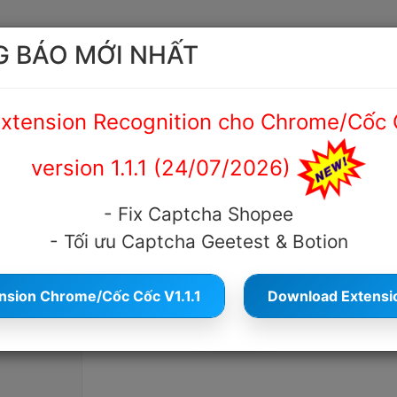
 BÁO MỚI NHẤT
ệu
Hướng dẫn
Cẩm nang Captcha
Tài liệu API
xtension Recognition cho Chrome/Cốc 
version 1.1.1 (24/07/2026)
- Fix Captcha Shopee
? Dịch vụ giải captcha Majestic u
- Tối ưu Captcha Geetest & Botion
2025
792
Cỡ chữ
nsion Chrome/Cốc Cốc V1.1.1
Download Extension