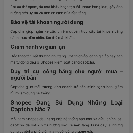
Bot có thể spam, dò mật khẩu hoặc tạo tài khoản hàng loạt, gây ảnh
hưởng đến uy tín và tính ổn định của nền tảng.
Bảo vệ tài khoản người dùng
Captcha giúp ngăn kẻ xấu chiếm quyền truy cập tài khoản bằng
cách thực hiện nhiều lần thử mật khẩu.
Giảm hành vi gian lận
Các thao tác bất thường như tăng lượt thích ảo, đánh giá ảo hay săn
mã tự động đều bị Shopee kiểm soát bằng captcha.
Duy trì sự công bằng cho người mua –
người bán
Captcha giúp môi trường kinh doanh trở nên minh bạch hơn, giảm
rủi ro lạm dụng hệ thống.
Shopee Đang Sử Dụng Những Loại
Captcha Nào ?
Mỗi năm Shopee đều nâng cấp hệ thống bảo mật và điều chỉnh loại
captcha để bắt kịp xu hướng bảo vệ nền tảng. Dưới đây là những
dạng captcha phổ biến mà người dùng thường gặp: