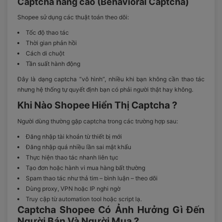
Captcha nâng cao (Behavioral Captcha)
Shopee sử dụng các thuật toán theo dõi:
Tốc độ thao tác
Thời gian phản hồi
Cách di chuột
Tần suất hành động
Đây là dạng captcha “vô hình”, nhiều khi bạn không cần thao tác
nhưng hệ thống tự quyết định bạn có phải người thật hay không.
Khi Nào Shopee Hiển Thị Captcha ?
Người dùng thường gặp captcha trong các trường hợp sau:
Đăng nhập tài khoản từ thiết bị mới
Đăng nhập quá nhiều lần sai mật khẩu
Thực hiện thao tác nhanh liên tục
Tạo đơn hoặc hành vi mua hàng bất thường
Spam thao tác như thả tim – bình luận – theo dõi
Dùng proxy, VPN hoặc IP nghi ngờ
Truy cập từ automation tool hoặc script lạ.
Captcha Shopee Có Ảnh Hưởng Gì Đến
Người Bán Và Người Mua ?