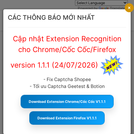
×
Powered by
Translate
CÁC THÔNG BÁO MỚI NHẤT
Cập nhật Extension Recognition
Trang chủ
Cẩm nang Captcha
cho Chrome/Cốc Cốc/Firefox
version 1.1.1 (24/07/2026)
CAPTCHA Shopee Là Gì ? Vai trò ?
Hoạt động như thế nào ?
- Fix Captcha Shopee
- Tối ưu Captcha Geetest & Botion
anticaptcha.top
11:37:02 12/12/2025
1930
Cỡ
chữ
Download Extension Chrome/Cốc Cốc V1.1.1
MỤC LỤC
Download Extension Firefox V1.1.1
Captcha Shopee Là Gì ?
Vì Sao Shopee Phải Sử Dụng Captcha ?