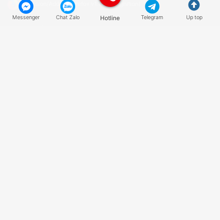
Extension/Add-on Firefox v1.1.1 (recognition)
Messenger
Chat Zalo
Hotline
Telegram
Up top
Hệ thống giải mã captcha tốc độ cực nhanh và độ chính xác cao hàng
đầu Việt Nam - anticaptcha.top
CÔNG TY TNHH CÔNG NGHỆ VÀ TRUYỀN THÔNG HIG
Địa chỉ
: phòng 502 tầng 5 tòa nhà Apollo, lô 8A Lê Hồng Phong, Ngô
Quyền, TP. Hải Phòng
Zalo
: 0904945840 |
Hotline
: 0888876444
Email
:
anticaptcha.top@gmail.com
QUY ĐỊNH & CHÍNH SÁCH
Chính sách bảo mật thông tin
Điều khoản sử dụng