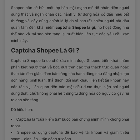
Shopee cần sở hữu một lớp bảo mật mạnh mẽ để nhận diện người
dùng thật và ngăn chặn các hành vi tự động hóa có dấu hiệu bất
thường; và đây cũng chính là lý do vì sao rất nhiều người bắt đầu
quan tâm đến khái niệm
captcha Shopee là gì
, nó hoạt động như
thế nào và tại sao nền tảng lại xuất hiện liên tục các yêu cầu xác
minh này.
Captcha Shopee Là Gì ?
Captcha Shopee là cơ chế xác minh được Shopee triển khai nhằm
phân biệt người thật và bot, dựa trên các thử thách trực quan hoặc
thao tác đơn giản, đảm bảo rằng các hành động như đăng nhập, tạo
đơn hàng, bình luận, thả thích, đổi mật khẩu, liên kết tài khoản hay
các tác vụ liên quan đến bảo mật đều được thực hiện bởi người
dùng thật, chứ không phải hệ thống tự động hóa có nguy cơ gây rủi
ro cho nền tảng.
Dễ hiểu hơn:
Captcha là “cửa kiểm tra” buộc bạn chứng minh mình không phải
robot.
Shopee sử dụng captcha để bảo vệ tài khoản và giảm thiểu
spam – gian lận – tấn công tự động.