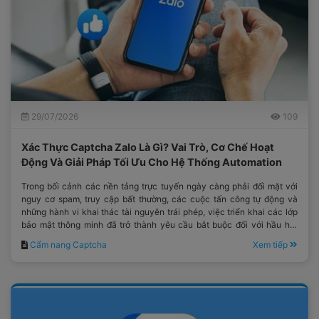
29/07/2026
109
Xác Thực Captcha Zalo Là Gì? Vai Trò, Cơ Chế Hoạt
Động Và Giải Pháp Tối Ưu Cho Hệ Thống Automation
Trong bối cảnh các nền tảng trực tuyến ngày càng phải đối mặt với
nguy cơ spam, truy cập bất thường, các cuộc tấn công tự động và
những hành vi khai thác tài nguyên trái phép, việc triển khai các lớp
bảo mật thông minh đã trở thành yêu cầu bắt buộc đối với hầu hết
các hệ thống công nghệ hiện đại.
Cẩm nang Captcha
Xem tiếp