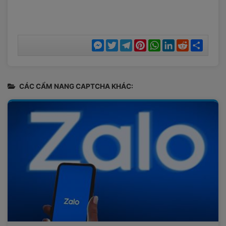
Messenger
Twitter
Telegram
Pinterest
WhatsApp
LinkedIn
Reddit
Chia
sẻ
CÁC CẨM NANG CAPTCHA KHÁC: