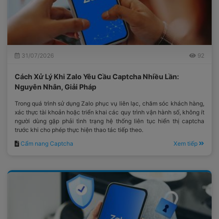
31/07/2026
92
Cách Xử Lý Khi Zalo Yêu Cầu Captcha Nhiều Lần:
Nguyên Nhân, Giải Pháp
Trong quá trình sử dụng Zalo phục vụ liên lạc, chăm sóc khách hàng,
xác thực tài khoản hoặc triển khai các quy trình vận hành số, không ít
người dùng gặp phải tình trạng hệ thống liên tục hiển thị captcha
trước khi cho phép thực hiện thao tác tiếp theo.
Cẩm nang Captcha
Xem tiếp