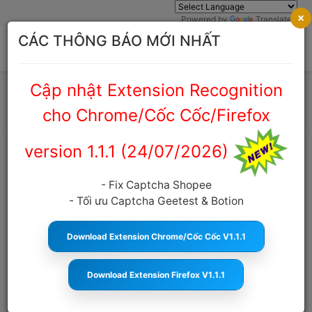
×
Powered by
Translate
CÁC THÔNG BÁO MỚI NHẤT
Cập nhật Extension Recognition
Trang chủ
Cẩm nang Captcha
cho Chrome/Cốc Cốc/Firefox
version 1.1.1 (24/07/2026)
Captcha turbofaucet.com là gì ?
Dịch vụ giải captcha
- Fix Captcha Shopee
turbofaucet.com uy tín
- Tối ưu Captcha Geetest & Botion
anticaptcha.top
11:04:53 09/07/2025
818
Cỡ
chữ
Download Extension Chrome/Cốc Cốc V1.1.1
Download Extension Firefox V1.1.1
MỤC LỤC
Captcha turbofaucet.com là gì ?