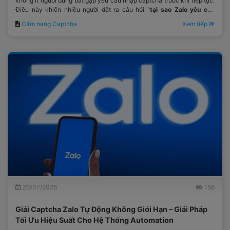
không ít người dùng bắt gặp yêu cầu nhập captcha trước khi tiếp tục.
Điều này khiến nhiều người đặt ra câu hỏi "
tại sao Zalo yêu cầu
captcha
?"
Cẩm nang Captcha
Xem tiếp
20/07/2026
156
Giải Captcha Zalo Tự Động Không Giới Hạn – Giải Pháp
Tối Ưu Hiệu Suất Cho Hệ Thống Automation