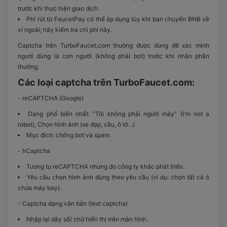
trước khi thực hiện giao dịch.
Phí rút từ FaucetPay có thể áp dụng tùy khi bạn chuyển BNB về
ví ngoài; hãy kiểm tra chi phí này.
Captcha trên TurboFaucet.com thường được dùng để xác minh
người dùng là con người (không phải bot) trước khi nhận phần
thưởng.
Các loại captcha trên TurboFaucet.com:
- reCAPTCHA (Google)
Dạng phổ biến nhất: “Tôi không phải người máy” (I'm not a
robot), Chọn hình ảnh (xe đạp, cầu, ô tô...)
Mục đích: chống bot và spam.
- hCaptcha
Tương tự reCAPTCHA nhưng do công ty khác phát triển.
Yêu cầu chọn hình ảnh đúng theo yêu cầu (ví dụ: chọn tất cả ô
chứa máy bay).
- Captcha dạng văn bản (text captcha)
Nhập lại dãy số/ chữ hiển thị trên màn hình.