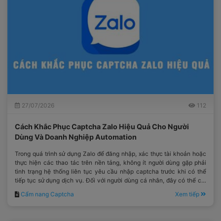
27/07/2026
112
Cách Khắc Phục Captcha Zalo Hiệu Quả Cho Người
Dùng Và Doanh Nghiệp Automation
Trong quá trình sử dụng Zalo để đăng nhập, xác thực tài khoản hoặc
thực hiện các thao tác trên nền tảng, không ít người dùng gặp phải
tình trạng hệ thống liên tục yêu cầu nhập captcha trước khi có thể
tiếp tục sử dụng dịch vụ. Đối với người dùng cá nhân, đây có thể chỉ
là một bước xác minh mất thêm vài giây.
Cẩm nang Captcha
Xem tiếp