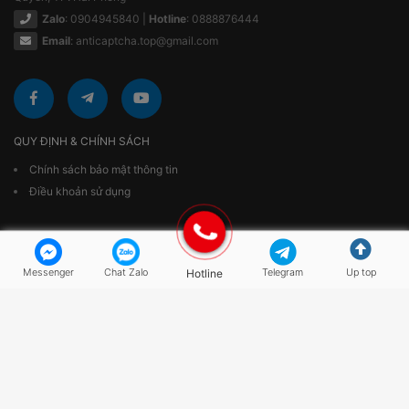
Zalo
: 0904945840 |
Hotline
: 0888876444
Email
:
anticaptcha.top@gmail.com
QUY ĐỊNH & CHÍNH SÁCH
Chính sách bảo mật thông tin
Điều khoản sử dụng
Messenger
Chat Zalo
Hotline
Telegram
Up top
© 2018 AntiCaptcha.top. All rights reserved.