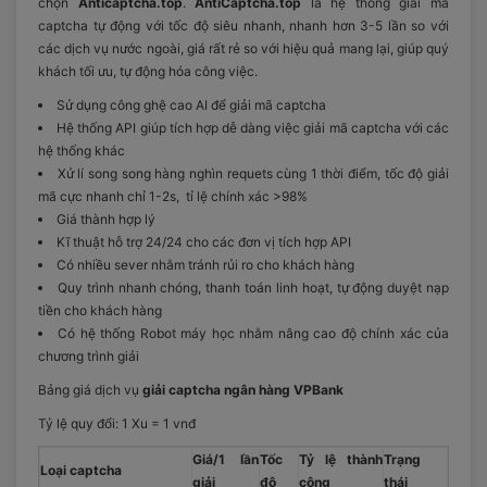
chọn
Anticaptcha.top
.
AntiCaptcha.top
là hệ thống giải mã
captcha tự động với tốc độ siêu nhanh, nhanh hơn 3-5 lần so với
các dịch vụ nước ngoài, giá rất rẻ so với hiệu quả mang lại, giúp quý
khách tối ưu, tự động hóa công việc.
Sử dụng công ghệ cao AI để giải mã captcha
Hệ thống API giúp tích hợp dễ dàng việc giải mã captcha với các
hệ thống khác
Xử lí song song hàng nghìn requets cùng 1 thời điểm, tốc độ giải
mã cực nhanh chỉ 1-2s, tỉ lệ chính xác >98%
Giá thành hợp lý
Kĩ thuật hỗ trợ 24/24 cho các đơn vị tích hợp API
Có nhiều sever nhằm tránh rủi ro cho khách hàng
Quy trình nhanh chóng, thanh toán linh hoạt, tự động duyệt nạp
tiền cho khách hàng
Có hệ thống Robot máy học nhằm nâng cao độ chính xác của
chương trình giải
Bảng giá dịch vụ
giải captcha ngân hàng VPBank
Tỷ lệ quy đổi: 1 Xu = 1 vnđ
Giá/1 lần
Tốc
Tỷ lệ thành
Trạng
Loại captcha
giải
độ
công
thái