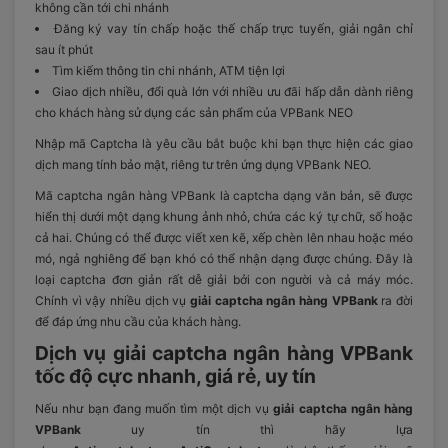
không cần tới chi nhánh
Đăng ký vay tín chấp hoặc thế chấp trực tuyến, giải ngân chỉ
sau ít phút
Tìm kiếm thông tin chi nhánh, ATM tiện lợi
Giao dịch nhiều, đổi quà lớn với nhiều ưu đãi hấp dẫn dành riêng
cho khách hàng sử dụng các sản phẩm của VPBank NEO
Nhập mã Captcha là yêu cầu bắt buộc khi bạn thực hiện các giao
dịch mang tính bảo mật, riêng tư trên ứng dụng VPBank NEO.
Mã captcha ngân hàng VPBank là captcha dạng văn bản, sẽ được
hiển thị dưới một dạng khung ảnh nhỏ, chứa các ký tự chữ, số hoặc
cả hai. Chúng có thể được viết xen kẽ, xếp chèn lên nhau hoặc méo
mó, ngả nghiêng để bạn khó có thể nhận dạng được chúng. Đây là
loại captcha đơn giản rất dễ giải bởi con người và cả máy móc.
Chính vì vậy nhiều dịch vụ
giải captcha ngân hàng VPBank
ra đời
để đáp ứng nhu cầu của khách hàng.
Dịch vụ giải captcha ngân hàng VPBank
tốc độ cực nhanh, giá rẻ, uy tín
Nếu như bạn đang muốn tìm một dịch vụ
giải captcha ngân hàng
VPBank
uy tín thì hãy lựa