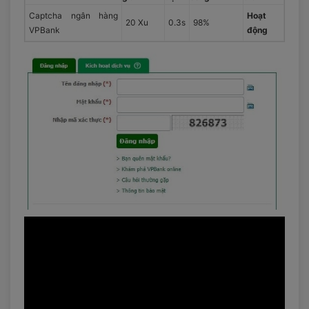
Captcha ngân hàng
Hoạt
20 Xu
0.3s
98%
VPBank
động