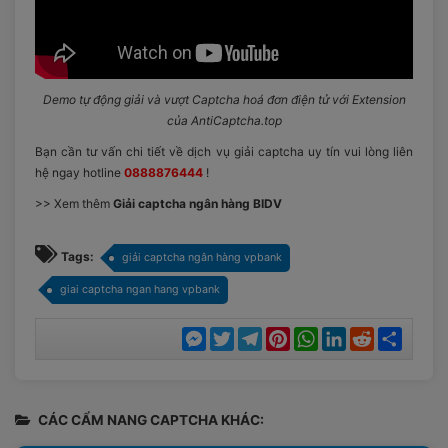
Demo tự động giải và vượt Captcha hoá đơn điện tử với Extension
của AntiCaptcha.top
Bạn cần tư vấn chi tiết về dịch vụ giải captcha uy tín vui lòng liên
hệ ngay hotline
0888876444
!
>> Xem thêm
Giải captcha ngân hàng BIDV
Tags:
giải captcha ngân hàng vpbank
giai captcha ngan hang vpbank
Messenger
Twitter
Telegram
Pinterest
WhatsApp
LinkedIn
Reddit
Chia
sẻ
CÁC CẨM NANG CAPTCHA KHÁC: