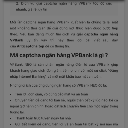
Dịch vụ giải captcha ngân hàng VPBank tốc độ cực
nhanh, giá rẻ, uy tín
Mỗi lần captcha ngân hàng VPBank xuất hiện là chúng ta lại mất
một khoảng thời gian để giải đúng mới thực hiện được bước tiếp
theo. Nếu bạn đang muốn tìm dịch vụ
giải captcha ngân hàng
VPBank
uy tín vậy thì hãy theo dõi bài viết sau đây
của
Anticaptcha.top
để có thông tin.
Mã captcha ngân hàng VPBank là gì ?
VPBank NEO là sản phẩm ngân hàng điện tử của VPBank giúp
khách hàng giao dịch đơn giản, tiện lợi chỉ với một cú click “Đăng
nhập Internet Banking” và một mật khẩu bảo mật an toàn.
Những lợi ích của ứng dụng ngân hàng số VPBank NEO đó là:
Tiện lợi, đơn giản, vô cùng bảo mật và an toàn
Chuyển tiền dễ dàng tới bạn bè, người thân bất kỳ lúc nào, kể cả
ngoài giờ hành chính, hoặc đặt lịch chuyển tiền cho một ngày trong
tương lai.
Thanh toán trực tuyến ngay tại nhà
Gửi tiết kiệm dễ dàng, tiện lợi và an toàn tại bất kỳ nơi nào mà