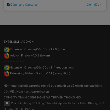
tự nhiên cho đến tối ưu hóa quy trình vận hành.
Cẩm nang Captcha
Xem tiếp
EXTENSION/ADD-ON
Extension Chrome/Cốc Cốc v1.2.0 (token)
Add-on Firefox v1.0.2 (token)
--------------
Extension Chrome/Cốc Cốc v1.1.1 (recognition)
Extension/Add-on Firefox v1.1.1 (recognition)
Hệ thống giải mã captcha tốc độ cực nhanh và độ chính xác cao hàng
đầu Việt Nam - anticaptcha.top
CÔNG TY TNHH CÔNG NGHỆ VÀ TRUYỀN THÔNG HIG
Địa chỉ
: phòng 502 tầng 5 tòa nhà Apollo, lô 8A Lê Hồng Phong, Ngô
Quyền, TP. Hải Phòng