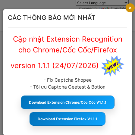
×
Powered by
Translate
CÁC THÔNG BÁO MỚI NHẤT
Cập nhật Extension Recognition
Trang chủ
Cẩm nang Captcha
cho Chrome/Cốc Cốc/Firefox
version 1.1.1 (24/07/2026)
Dịch vụ giải captcha ngân hàng
VPBank tốc độ cực nhanh, giá rẻ, uy
- Fix Captcha Shopee
tín
- Tối ưu Captcha Geetest & Botion
anticaptcha.top
17:16:55 16/08/2022
3162
Cỡ
chữ
Download Extension Chrome/Cốc Cốc V1.1.1
Download Extension Firefox V1.1.1
MỤC LỤC
Mã captcha ngân hàng VPBank là gì ?