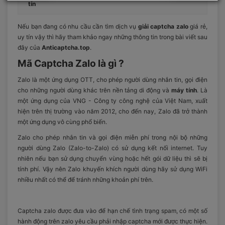
tín
Nếu bạn đang có nhu cầu cần tìm dịch vụ
giải captcha zalo
giá rẻ,
uy tín vậy thì hãy tham khảo ngay những thông tin trong bài viết sau
đây của
Anticaptcha.top
.
Mã Captcha Zalo là gì ?
Zalo là một ứng dụng OTT, cho phép người dùng nhắn tin, gọi điện
cho những người dùng khác trên nền tảng di động và
máy tính
. Là
một ứng dụng của VNG - Công ty công nghệ của Việt Nam, xuất
hiện trên thị trường vào năm 2012, cho đến nay, Zalo đã trở thành
một ứng dụng vô cùng phổ biến.
Zalo cho phép nhắn tin và gọi điện miễn phí trong nội bộ những
người dùng Zalo (Zalo-to-Zalo) có sử dụng kết nối internet. Tuy
nhiên nếu bạn sử dụng chuyển vùng hoặc hết gói dữ liệu thì sẽ bị
tính phí. Vậy nên Zalo khuyến khích người dùng hãy sử dụng WiFi
nhiều nhất có thể để tránh những khoản phí trên.
Captcha zalo được đưa vào để hạn chế tình trạng spam, có một số
hành động trên zalo yêu cầu phải nhập captcha mới được thực hiện.