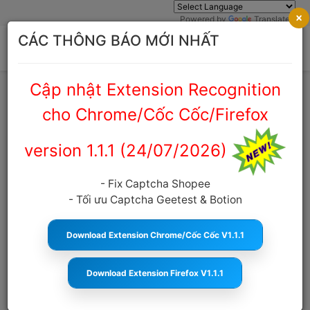
×
Powered by
Translate
CÁC THÔNG BÁO MỚI NHẤT
Cập nhật Extension Recognition
Trang chủ
Cẩm nang Captcha
cho Chrome/Cốc Cốc/Firefox
version 1.1.1 (24/07/2026)
Dịch vụ giải captcha zalo tốc độ cực
nhanh, giá rẻ, uy tín
- Fix Captcha Shopee
- Tối ưu Captcha Geetest & Botion
anticaptcha.top
18:05:27 08/08/2022
2371
Cỡ chữ
Download Extension Chrome/Cốc Cốc V1.1.1
MỤC LỤC
Download Extension Firefox V1.1.1
Mã Captcha Zalo là gì ?
Dịch vụ giải captcha zalo tốc độ cực nhanh, giá rẻ, uy