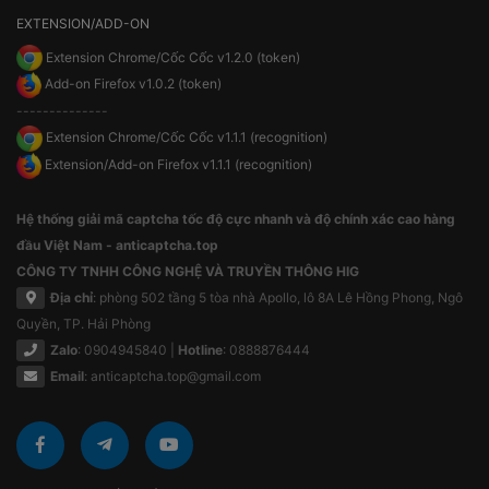
EXTENSION/ADD-ON
Extension Chrome/Cốc Cốc v1.2.0 (token)
Add-on Firefox v1.0.2 (token)
--------------
Extension Chrome/Cốc Cốc v1.1.1 (recognition)
Extension/Add-on Firefox v1.1.1 (recognition)
Hệ thống giải mã captcha tốc độ cực nhanh và độ chính xác cao hàng
đầu Việt Nam - anticaptcha.top
CÔNG TY TNHH CÔNG NGHỆ VÀ TRUYỀN THÔNG HIG
Địa chỉ
: phòng 502 tầng 5 tòa nhà Apollo, lô 8A Lê Hồng Phong, Ngô
Quyền, TP. Hải Phòng
Zalo
: 0904945840 |
Hotline
: 0888876444
Email
:
anticaptcha.top@gmail.com