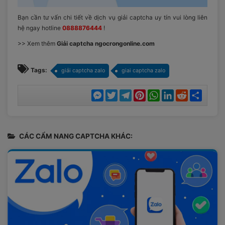
Bạn cần tư vấn chi tiết về dịch vụ giải captcha uy tín vui lòng liên
hệ ngay hotline
0888876444
!
>> Xem thêm
Giải captcha ngocrongonline.com
Tags:
giải captcha zalo
giai captcha zalo
Messenger
Twitter
Telegram
Pinterest
WhatsApp
LinkedIn
Reddit
Chia
sẻ
CÁC CẨM NANG CAPTCHA KHÁC: