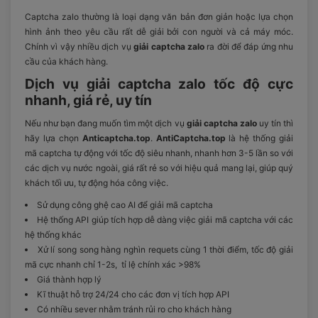
Captcha zalo thường là loại dạng văn bản đơn giản hoặc lựa chọn
hình ảnh theo yêu cầu rất dễ giải bởi con người và cả máy móc.
Chính vì vậy nhiều dịch vụ
giải captcha zalo
ra đời để đáp ứng nhu
cầu của khách hàng.
Dịch vụ giải captcha zalo tốc độ cực
nhanh, giá rẻ, uy tín
Nếu như bạn đang muốn tìm một dịch vụ
giải captcha zalo
uy tín thì
hãy lựa chọn
Anticaptcha.top
.
AntiCaptcha.top
là hệ thống giải
mã captcha tự động với tốc độ siêu nhanh, nhanh hơn 3-5 lần so với
các dịch vụ nước ngoài, giá rất rẻ so với hiệu quả mang lại, giúp quý
khách tối ưu, tự động hóa công việc.
Sử dụng công ghệ cao AI để giải mã captcha
Hệ thống API giúp tích hợp dễ dàng việc giải mã captcha với các
hệ thống khác
Xử lí song song hàng nghìn requets cùng 1 thời điểm, tốc độ giải
mã cực nhanh chỉ 1-2s, tỉ lệ chính xác >98%
Giá thành hợp lý
Kĩ thuật hỗ trợ 24/24 cho các đơn vị tích hợp API
Có nhiều sever nhằm tránh rủi ro cho khách hàng