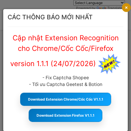
×
Powered by
Translate
CÁC THÔNG BÁO MỚI NHẤT
Cập nhật Extension Recognition
Trang chủ
Cẩm nang Captcha
cho Chrome/Cốc Cốc/Firefox
version 1.1.1 (24/07/2026)
Gõ captcha là gì ? Có nên tham gia
gõ captcha kiếm tiền hay không ?
- Fix Captcha Shopee
- Tối ưu Captcha Geetest & Botion
anticaptcha.top
18:48:03 02/07/2022
1368
Cỡ chữ
Download Extension Chrome/Cốc Cốc V1.1.1
MỤC LỤC
Download Extension Firefox V1.1.1
Gõ captcha là gì ?
Kiếm tiền với gõ mã captcha như thế nào ?