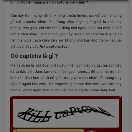
Có nên tham gia gõ captcha kiếm tiền ?
Gần đây trên mạng nổi lên không ít mẩu tin tức, rao vặt với nội dung
gõ mã captcha kiếm tiền. Công việc được quảng bá là khá nhẹ
nhàng, đơn giản, chỉ cần tốn 2 tiếng mỗi ngày là có thu nhập từ 2.5
đến 4 triệu đồng. Thực hư chuyện này ra sao, gõ captcha là gì và có
nên tham gia cách kiếm tiền này không, mời bạn đọc tham khảo bài
viết dưới đây của
Anticaptcha.top
.
Gõ captcha là gì ?
Mã captcha là một đoạn mã ngẫu nhiên gồm các ký tự chữ, số hoặc
ký tự đặc biệt được làm mờ, nhòe, gạch chéo,… để cho mã trở nên
khó xác định hơn và từ đó giúp trang web xác nhận đối tượng truy
cập là người hay máy. Mã captcha giúp các diễn đàn, website hay
dịch vụ email ngăn chặn được việc tạo dựng tài khoản hàng loạt.