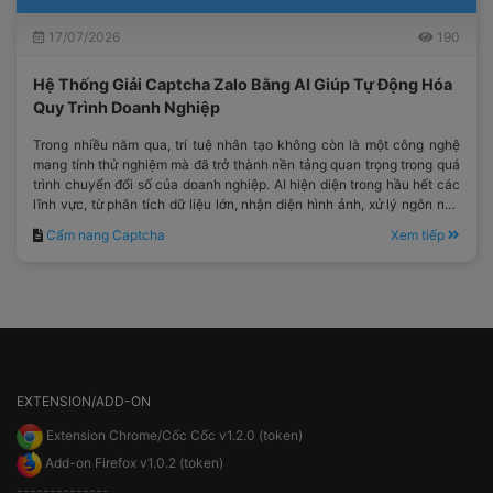
17/07/2026
190
Hệ Thống Giải Captcha Zalo Bằng AI Giúp Tự Động Hóa
Quy Trình Doanh Nghiệp
Trong nhiều năm qua, trí tuệ nhân tạo không còn là một công nghệ
mang tính thử nghiệm mà đã trở thành nền tảng quan trọng trong quá
trình chuyển đổi số của doanh nghiệp. AI hiện diện trong hầu hết các
lĩnh vực, từ phân tích dữ liệu lớn, nhận diện hình ảnh, xử lý ngôn ngữ
tự nhiên cho đến tối ưu hóa quy trình vận hành.
Cẩm nang Captcha
Xem tiếp
EXTENSION/ADD-ON
Extension Chrome/Cốc Cốc v1.2.0 (token)
Add-on Firefox v1.0.2 (token)
--------------