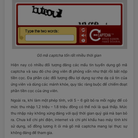
Gõ mã captcha tốn rất nhiều thời gian
Hiện nay có nhiều đối tượng đăng các mẩu tin tuyển dụng gõ mã
captcha và sau đó cho ứng viên đi phỏng vấn như thật rồi bắt nộp
tiền cọc. Đa phần các đối tượng đều lợi dụng sự nhẹ dạ cả tin của
ứng viên và dùng các mánh khóe, quy tắc ràng buộc để chiếm đoạt
phần tiền cọc của ứng viên.
Ngoài ra, khi làm một phép tính, với 5 – 6 giờ bỏ ra mỗi ngày để có
mức thu nhập 1.2 triệu – 1.8 triệu đồng có thể nói là quá thấp. Mức
thu nhập này không xứng đáng với quỹ thời gian quý giá mà bạn bỏ
ra. Chưa kể chi phí điện, internet và chi phí khấu hao máy tính khi
sử dụng, số đồng lương ít ỏi mà gõ mã captcha mang lại thực sự
không đáng để tham gia.