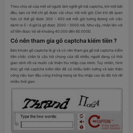
Theo chia sẻ của một số người làm nghề gõ mã captcha, khi mới bắt
đầu, bạn có thể chỉ gõ được vài chục mã mỗi giờ. Còn khi đã quen
hơn có thể gõ được 300 – 400 mã mỗi giờ tương đương với việc
dành ra 5 – 6 giờ là gõ được 2000 – 3000 mã. Như vậy, nhân lên với
số tiền được trả sẽ khoảng 40.000 đến 60.000Đ.
Có nên tham gia gõ captcha kiếm tiền ?
Băn khoăn gõ captcha là gì và có nên tham gia gõ mã captcha kiếm
tiền chắc chắn là câu hỏi chung của rất nhiều người đang có thời
gian rảnh rỗi và muốn cải thiện thu nhập của mình. Tuy nhiên, hình
thức gõ mã captcha kiếm tiền đã có nhiều biến tướng và bản thân
công việc ban đầu cũng không mang lại thu nhập cao dù đòi hỏi rất
nhiều thời gian.