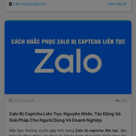
là một bước xác minh mất thêm vài giây.
Cẩm nang Captcha
Xem tiếp
24/07/2026
145
Zalo Bị Captcha Liên Tục: Nguyên Nhân, Tác Động Và
Giải Pháp Cho Người Dùng Và Doanh Nghiệp
Nếu bạn thường xuyên gặp tình trạng
Zalo bị captcha liên tục
, đặc
biệt khi đăng nhập, xác thực tài khoản hoặc thực hiện nhiều thao tác