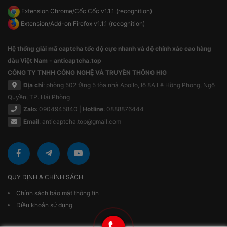
Extension Chrome/Cốc Cốc v1.1.1 (recognition)
Extension/Add-on Firefox v1.1.1 (recognition)
Hệ thống giải mã captcha tốc độ cực nhanh và độ chính xác cao hàng
đầu Việt Nam - anticaptcha.top
CÔNG TY TNHH CÔNG NGHỆ VÀ TRUYỀN THÔNG HIG
Địa chỉ
: phòng 502 tầng 5 tòa nhà Apollo, lô 8A Lê Hồng Phong, Ngô
Quyền, TP. Hải Phòng
Zalo
: 0904945840 |
Hotline
: 0888876444
Email
:
anticaptcha.top@gmail.com
QUY ĐỊNH & CHÍNH SÁCH
Chính sách bảo mật thông tin
Điều khoản sử dụng