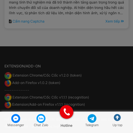
mang tính thử nghiệm mà đã trở thành nền tảng quan trọng trong quá
trình chuyển đổi số của doanh nghiệp. AI hiện diện trong hầu hết các
lĩnh vực, từ phân tích dữ liệu lớn, nhận diện hình ảnh, xử lý ngôn ngữ
tự nhiên cho đến tối ưu hóa quy trình vận hành.
Cẩm nang Captcha
Xem tiếp
EXTENSION/ADD-ON
Extension Chrome/Cốc Cốc v1.2.0 (token)
Add-on Firefox v1.0.2 (token)
--------------
Extension Chrome/Cốc Cốc v1.1.1 (recognition)
Extension/Add-on Firefox v1.1.1 (recognition)
Hệ thống giải mã captcha tốc độ cực nhanh và độ chính xác cao hàng
Messenger
Chat Zalo
Hotline
Telegram
Up top
đầu Việt Nam - anticaptcha.top