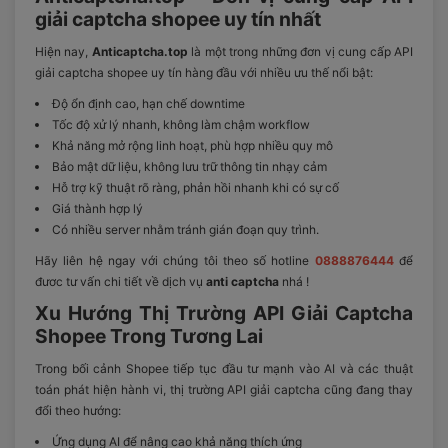
giải captcha shopee uy tín nhất
Hiện nay,
Anticaptcha.top
là một trong những đơn vị cung cấp API
giải captcha shopee uy tín hàng đầu với nhiều ưu thế nổi bật:
Độ ổn định cao, hạn chế downtime
Tốc độ xử lý nhanh, không làm chậm workflow
Khả năng mở rộng linh hoạt, phù hợp nhiều quy mô
Bảo mật dữ liệu, không lưu trữ thông tin nhạy cảm
Hỗ trợ kỹ thuật rõ ràng, phản hồi nhanh khi có sự cố
Giá thành hợp lý
Có nhiều server nhằm tránh gián đoạn quy trình.
Hãy liên hệ ngay với chúng tôi theo số hotline
0888876444
để
đươc tư vấn chi tiết về dịch vụ
anti captcha
nhá !
Xu Hướng Thị Trường API Giải Captcha
Shopee Trong Tương Lai
Trong bối cảnh Shopee tiếp tục đầu tư mạnh vào AI và các thuật
toán phát hiện hành vi, thị trường API giải captcha cũng đang thay
đổi theo hướng:
Ứng dụng AI để nâng cao khả năng thích ứng