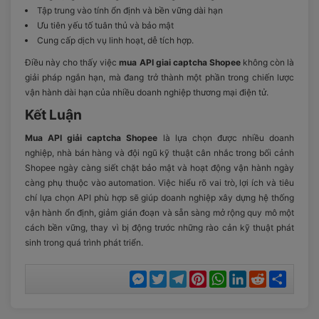
Tập trung vào tính ổn định và bền vững dài hạn
Ưu tiên yếu tố tuân thủ và bảo mật
Cung cấp dịch vụ linh hoạt, dễ tích hợp.
Điều này cho thấy việc
mua API giai captcha Shopee
không còn là
giải pháp ngắn hạn, mà đang trở thành một phần trong chiến lược
vận hành dài hạn của nhiều doanh nghiệp thương mại điện tử.
Kết Luận
Mua API giải captcha Shopee
là lựa chọn được nhiều doanh
nghiệp, nhà bán hàng và đội ngũ kỹ thuật cân nhắc trong bối cảnh
Shopee ngày càng siết chặt bảo mật và hoạt động vận hành ngày
càng phụ thuộc vào automation. Việc hiểu rõ vai trò, lợi ích và tiêu
chí lựa chọn API phù hợp sẽ giúp doanh nghiệp xây dựng hệ thống
vận hành ổn định, giảm gián đoạn và sẵn sàng mở rộng quy mô một
cách bền vững, thay vì bị động trước những rào cản kỹ thuật phát
sinh trong quá trình phát triển.
Messenger
Twitter
Telegram
Pinterest
WhatsApp
LinkedIn
Reddit
Chia
sẻ