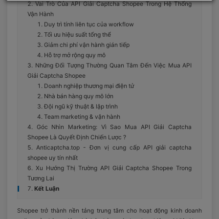
Vai Trò Của API Giải Captcha Shopee Trong Hệ Thống
Vận Hành
Duy trì tính liên tục của workflow
Tối ưu hiệu suất tổng thể
Giảm chi phí vận hành gián tiếp
Hỗ trợ mở rộng quy mô
Những Đối Tượng Thường Quan Tâm Đến Việc Mua API
Giải Captcha Shopee
Doanh nghiệp thương mại điện tử
Nhà bán hàng quy mô lớn
Đội ngũ kỹ thuật & lập trình
Team marketing & vận hành
Góc Nhìn Marketing: Vì Sao Mua API Giải Captcha
Shopee Là Quyết Định Chiến Lược ?
Anticaptcha.top - Đơn vị cung cấp API giải captcha
shopee uy tín nhất
Xu Hướng Thị Trường API Giải Captcha Shopee Trong
Tương Lai
Kết Luận
Shopee trở thành nền tảng trung tâm cho hoạt động kinh doanh