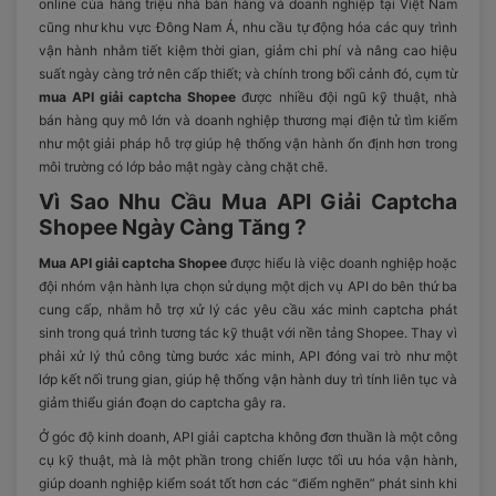
online của hàng triệu nhà bán hàng và doanh nghiệp tại Việt Nam
cũng như khu vực Đông Nam Á, nhu cầu tự động hóa các quy trình
vận hành nhằm tiết kiệm thời gian, giảm chi phí và nâng cao hiệu
suất ngày càng trở nên cấp thiết; và chính trong bối cảnh đó, cụm từ
mua API giải captcha Shopee
được nhiều đội ngũ kỹ thuật, nhà
bán hàng quy mô lớn và doanh nghiệp thương mại điện tử tìm kiếm
như một giải pháp hỗ trợ giúp hệ thống vận hành ổn định hơn trong
môi trường có lớp bảo mật ngày càng chặt chẽ.
Vì Sao Nhu Cầu Mua API Giải Captcha
Shopee Ngày Càng Tăng ?
Mua API giải captcha Shopee
được hiểu là việc doanh nghiệp hoặc
đội nhóm vận hành lựa chọn sử dụng một dịch vụ API do bên thứ ba
cung cấp, nhằm hỗ trợ xử lý các yêu cầu xác minh captcha phát
sinh trong quá trình tương tác kỹ thuật với nền tảng Shopee. Thay vì
phải xử lý thủ công từng bước xác minh, API đóng vai trò như một
lớp kết nối trung gian, giúp hệ thống vận hành duy trì tính liên tục và
giảm thiểu gián đoạn do captcha gây ra.
Ở góc độ kinh doanh, API giải captcha không đơn thuần là một công
cụ kỹ thuật, mà là một phần trong chiến lược tối ưu hóa vận hành,
giúp doanh nghiệp kiểm soát tốt hơn các “điểm nghẽn” phát sinh khi