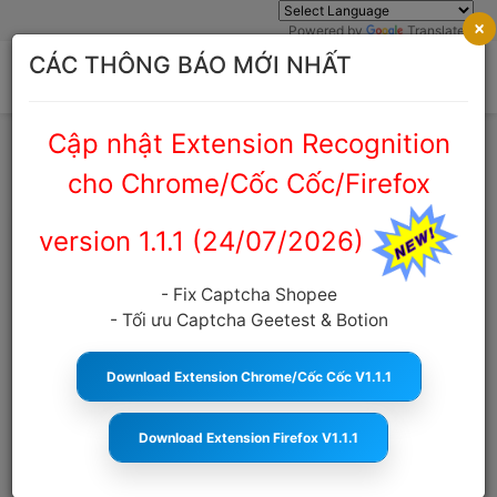
×
Powered by
Translate
CÁC THÔNG BÁO MỚI NHẤT
Cập nhật Extension Recognition
Trang chủ
Cẩm nang Captcha
cho Chrome/Cốc Cốc/Firefox
version 1.1.1 (24/07/2026)
Mua API Giải Captcha Shopee – Giải
Pháp Tối Ưu Hóa Vận Hành
- Fix Captcha Shopee
- Tối ưu Captcha Geetest & Botion
anticaptcha.top
10:23:08 24/12/2025
2551
Cỡ
chữ
Download Extension Chrome/Cốc Cốc V1.1.1
MỤC LỤC
Download Extension Firefox V1.1.1
Vì Sao Nhu Cầu Mua API Giải Captcha Shopee Ngày
Càng Tăng ?