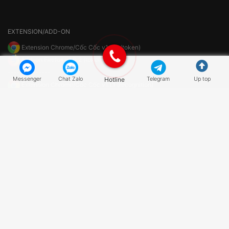
EXTENSION/ADD-ON
Extension Chrome/Cốc Cốc v1.2.0 (token)
Add-on Firefox v1.0.2 (token)
--------------
Messenger
Chat Zalo
Hotline
Telegram
Up top
Extension Chrome/Cốc Cốc v1.1.1 (recognition)
Extension/Add-on Firefox v1.1.1 (recognition)
Hệ thống giải mã captcha tốc độ cực nhanh và độ chính xác cao hàng
đầu Việt Nam - anticaptcha.top
CÔNG TY TNHH CÔNG NGHỆ VÀ TRUYỀN THÔNG HIG
Địa chỉ
: phòng 502 tầng 5 tòa nhà Apollo, lô 8A Lê Hồng Phong, Ngô
Quyền, TP. Hải Phòng
Zalo
: 0904945840 |
Hotline
: 0888876444
Email
:
anticaptcha.top@gmail.com