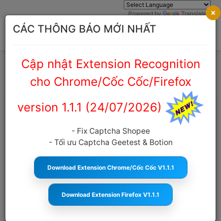
×
Powered by
Translate
CÁC THÔNG BÁO MỚI NHẤT
Cập nhật Extension Recognition
Trang chủ
Cẩm nang Captcha
cho Chrome/Cốc Cốc/Firefox
version 1.1.1 (24/07/2026)
Thuê Tool Giải Captcha Kling Tự
Động Giúp Tối Ưu Cho Hệ Thống AI
- Fix Captcha Shopee
Và Automation
- Tối ưu Captcha Geetest & Botion
anticaptcha.top
10:29:02 03/06/2026
261
Cỡ
chữ
Download Extension Chrome/Cốc Cốc V1.1.1
Download Extension Firefox V1.1.1
MỤC LỤC
Vì Sao Doanh Nghiệp Cần Thuê Tool Giải Captcha Kling