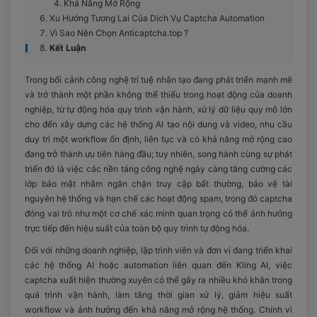
Khả Năng Mở Rộng
Xu Hướng Tương Lai Của Dịch Vụ Captcha Automation
Vì Sao Nên Chọn Anticaptcha.top ?
Kết Luận
Trong bối cảnh công nghệ trí tuệ nhân tạo đang phát triển mạnh mẽ
và trở thành một phần không thể thiếu trong hoạt động của doanh
nghiệp, từ tự động hóa quy trình vận hành, xử lý dữ liệu quy mô lớn
cho đến xây dựng các hệ thống AI tạo nội dung và video, nhu cầu
duy trì một workflow ổn định, liên tục và có khả năng mở rộng cao
đang trở thành ưu tiên hàng đầu; tuy nhiên, song hành cùng sự phát
triển đó là việc các nền tảng công nghệ ngày càng tăng cường các
lớp bảo mật nhằm ngăn chặn truy cập bất thường, bảo vệ tài
nguyên hệ thống và hạn chế các hoạt động spam, trong đó captcha
đóng vai trò như một cơ chế xác minh quan trọng có thể ảnh hưởng
trực tiếp đến hiệu suất của toàn bộ quy trình tự động hóa.
Đối với những doanh nghiệp, lập trình viên và đơn vị đang triển khai
các hệ thống AI hoặc automation liên quan đến Kling AI, việc
captcha xuất hiện thường xuyên có thể gây ra nhiều khó khăn trong
quá trình vận hành, làm tăng thời gian xử lý, giảm hiệu suất
workflow và ảnh hưởng đến khả năng mở rộng hệ thống. Chính vì