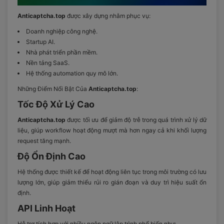
Anticaptcha.top
được xây dựng nhằm phục vụ:
Doanh nghiệp công nghệ.
Startup AI.
Nhà phát triển phần mềm.
Nền tảng SaaS.
Hệ thống automation quy mô lớn.
Những Điểm Nổi Bật Của
Anticaptcha.top
:
Tốc Độ Xử Lý Cao
Anticaptcha.top
được tối ưu để giảm độ trễ trong quá trình xử lý dữ
liệu, giúp workflow hoạt động mượt mà hơn ngay cả khi khối lượng
request tăng mạnh.
Độ Ổn Định Cao
Hệ thống được thiết kế để hoạt động liên tục trong môi trường có lưu
lượng lớn, giúp giảm thiểu rủi ro gián đoạn và duy trì hiệu suất ổn
định.
API Linh Hoạt
Hỗ trợ tích hợp với nhiều ngôn ngữ lập trình phổ biến như: