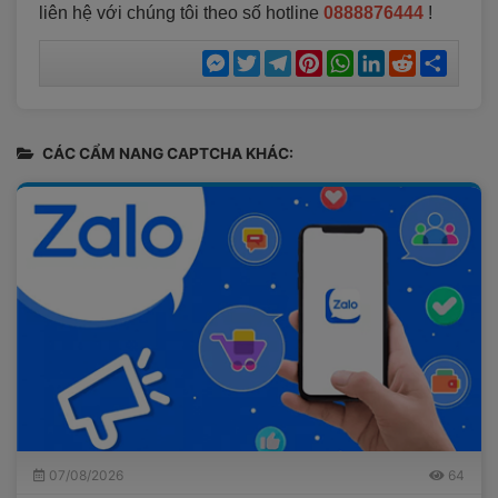
liên hệ với chúng tôi theo số hotline
0888876444
!
Messenger
Twitter
Telegram
Pinterest
WhatsApp
LinkedIn
Reddit
Chia
sẻ
CÁC CẨM NANG CAPTCHA KHÁC:
07/08/2026
64