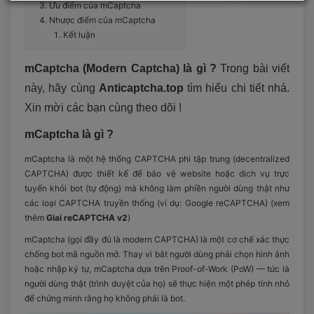
Ưu điểm của mCaptcha
Nhược điểm của mCaptcha
Kết luận
mCaptcha (Modern Captcha) là gì ?
Trong bài viết
này, hãy cùng
Anticaptcha.top
tìm hiểu chi tiết nhá.
Xin mời các bạn cùng theo dõi !
mCaptcha là gì ?
mCaptcha là một hệ thống CAPTCHA phi tập trung (decentralized
CAPTCHA) được thiết kế để bảo vệ website hoặc dịch vụ trực
tuyến khỏi bot (tự động) mà không làm phiền người dùng thật như
các loại CAPTCHA truyền thống (ví dụ: Google reCAPTCHA) (xem
thêm
Giai reCAPTCHA v2
)
mCaptcha (gọi đầy đủ là modern CAPTCHA) là một cơ chế xác thực
chống bot mã nguồn mở. Thay vì bắt người dùng phải chọn hình ảnh
hoặc nhập ký tự, mCaptcha dựa trên Proof-of-Work (PoW) — tức là
người dùng thật (trình duyệt của họ) sẽ thực hiện một phép tính nhỏ
để chứng minh rằng họ không phải là bot.