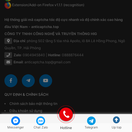
Extension/Add-on Firefox v1.1.1 (recognition)
Hệ thống giải mã captcha tốc độ cực nhanh và độ chính xác cao hàng
đầu Việt Nam - anticaptcha.top
CÔNG TY TNHH CÔNG NGHỆ VÀ TRUYỀN THÔNG HIG
Địa chỉ
: phòng 502 tầng 5 tòa nhà Apollo, lô 8A Lê Hồng Phong, Ngô
Quyền, TP. Hải Phòng
Zalo
: 0904945840 |
Hotline
: 0888876444
Email
:
anticaptcha.top@gmail.com
QUY ĐỊNH & CHÍNH SÁCH
Chính sách bảo mật thông tin
Điều khoản sử dụng
Messenger
Chat Zalo
Hotline
Telegram
Up top