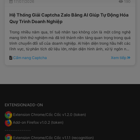
17/07/2026
190
Hệ Thống Giải Captcha Zalo Bằng AI Giúp Tự Động Hóa
Quy Trình Doanh Nghiệp
Trong nhiều năm qua, trí tuệ nhân tạo không còn là một công nghệ
mang tính thử nghiệm mà đã trở thành nền tảng quan trọng trong quá
trình chuyển đổi số của doanh nghiệp. AI hiện diện trong hầu hết các
lĩnh vực, từ phân tích dữ liệu lớn, nhận diện hình ảnh, xử lý ngôn ngữ
tự nhiên cho đến tối ưu hóa quy trình vận hành.
Cẩm nang Captcha
Xem tiếp
EXTENSION/ADD-ON
Extension Chrome/Cốc Cốc v1.2.0 (token)
Add-on Firefox v1.0.2 (token)
--------------
Extension Chrome/Cốc Cốc v1.1.1 (recognition)