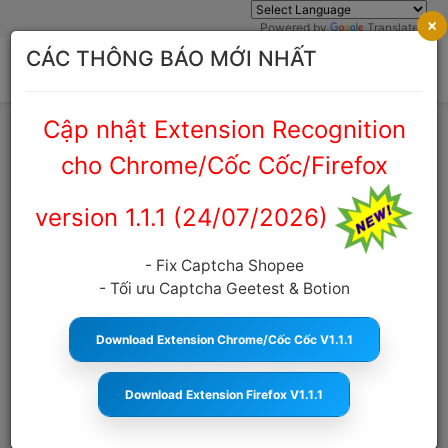
×
Powered by
Translate
CÁC THÔNG BÁO MỚI NHẤT
Cập nhật Extension Recognition
Trang chủ
Cẩm nang Captcha
cho Chrome/Cốc Cốc/Firefox
version 1.1.1 (24/07/2026)
Tìm hiểu chi tiết mCaptcha (Modern
Captcha) là gì ?
- Fix Captcha Shopee
- Tối ưu Captcha Geetest & Botion
anticaptcha.top
17:02:22 24/10/2025
2041
Cỡ chữ
Download Extension Chrome/Cốc Cốc V1.1.1
MỤC LỤC
Download Extension Firefox V1.1.1
mCaptcha là gì ?
Cách hoạt động của mCaptcha