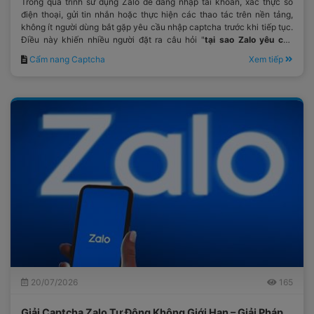
Trong quá trình sử dụng Zalo để đăng nhập tài khoản, xác thực số
điện thoại, gửi tin nhắn hoặc thực hiện các thao tác trên nền tảng,
không ít người dùng bắt gặp yêu cầu nhập captcha trước khi tiếp tục.
Điều này khiến nhiều người đặt ra câu hỏi "
tại sao Zalo yêu cầu
captcha
?"
Cẩm nang Captcha
Xem tiếp
20/07/2026
165
Giải Captcha Zalo Tự Động Không Giới Hạn – Giải Pháp