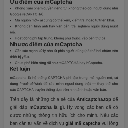
Ưu điểm của mCaptcha
Không xâm phạm quyền riêng tư (không theo dõi người dùng như
Google reCAPTCHA).
Mã nguồn mở – ai cũng có thể xem, kiểm tra, hoặc tự triển khai.
Không cần hình ảnh hay văn bản, trải nghiệm người dùng mượt
mà.
Hoạt động phi tập trung, không phụ thuộc vào bên thứ ba.
Nhược điểm của mCaptcha
Cần sức mạnh xử lý nhỏ từ phía người dùng (có thể hơi chậm trên
thiết bị yếu).
Chưa phổ biến rộng rãi như reCAPTCHA hay hCaptcha.
Kết luận
mCaptcha là hệ thống CAPTCHA phi tập trung, mã nguồn mở, sử
dụng Proof-of-Work để xác minh người dùng thật — thay thế cho
các CAPTCHA truyền thống dựa trên hình ảnh hoặc văn bản.
Trên đây là những chia sẻ của
Anticaptcha.top
để
giải đáp
mCaptcha là gì
. Hy vọng các bạn đã có
được những thông tin hữu ích cho mình. Nếu các
bạn cần tư vấn về dịch vụ
giải mã captcha
vui lòng