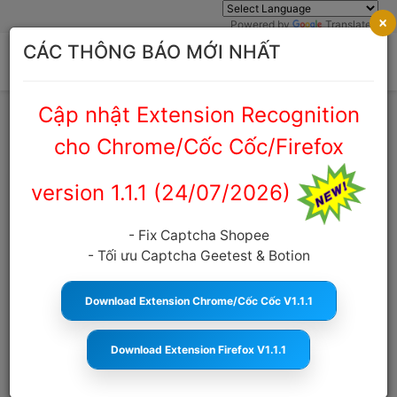
×
Powered by
Translate
CÁC THÔNG BÁO MỚI NHẤT
Cập nhật Extension Recognition
Trang chủ
Cẩm nang Captcha
cho Chrome/Cốc Cốc/Firefox
version 1.1.1 (24/07/2026)
Tổng hợp các loại captcha mới nhất
hiện nay
- Fix Captcha Shopee
- Tối ưu Captcha Geetest & Botion
anticaptcha.top
12:17:42 13/10/2025
1155
Cỡ
chữ
Download Extension Chrome/Cốc Cốc V1.1.1
MỤC LỤC
Download Extension Firefox V1.1.1
Các dạng CAPTCHA mới nhất hiện nay
Những thách thức & xu hướng