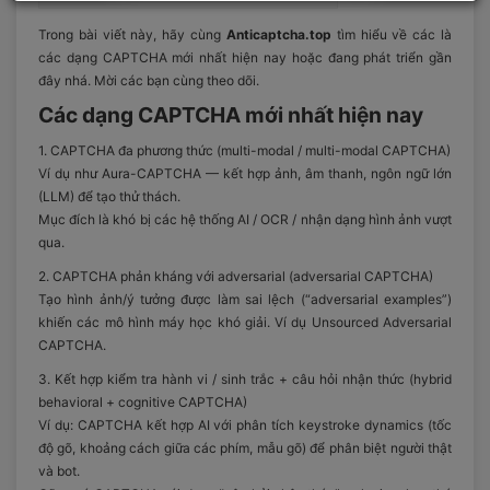
Trong bài viết này, hãy cùng
Anticaptcha.top
tìm hiểu về các là
các dạng CAPTCHA mới nhất hiện nay hoặc đang phát triển gần
đây nhá. Mời các bạn cùng theo dõi.
Các dạng CAPTCHA mới nhất hiện nay
1. CAPTCHA đa phương thức (multi-modal / multi-modal CAPTCHA)
Ví dụ như Aura-CAPTCHA — kết hợp ảnh, âm thanh, ngôn ngữ lớn
(LLM) để tạo thử thách.
Mục đích là khó bị các hệ thống AI / OCR / nhận dạng hình ảnh vượt
qua.
2. CAPTCHA phản kháng với adversarial (adversarial CAPTCHA)
Tạo hình ảnh/ý tưởng được làm sai lệch (“adversarial examples”)
khiến các mô hình máy học khó giải. Ví dụ Unsourced Adversarial
CAPTCHA.
3. Kết hợp kiểm tra hành vi / sinh trắc + câu hỏi nhận thức (hybrid
behavioral + cognitive CAPTCHA)
Ví dụ: CAPTCHA kết hợp AI với phân tích keystroke dynamics (tốc
độ gõ, khoảng cách giữa các phím, mẫu gõ) để phân biệt người thật
và bot.