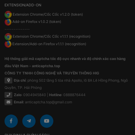
EXTENSION/ADD-ON
Extension Chrome/Cốc Cốc v1.2.0 (token)
Add-on Firefox v1.0.2 (token)
--------------
Extension Chrome/Cốc Cốc v1.1.1 (recognition)
Extension/Add-on Firefox v1.1.1 (recognition)
Hệ thống giải mã captcha tốc độ cực nhanh và độ chính xác cao hàng
đầu Việt Nam - anticaptcha.top
CÔNG TY TNHH CÔNG NGHỆ VÀ TRUYỀN THÔNG HIG
Địa chỉ
: phòng 502 tầng 5 tòa nhà Apollo, lô 8A Lê Hồng Phong, Ngô
Quyền, TP. Hải Phòng
Zalo
: 0904945840 |
Hotline
: 0888876444
Email
:
anticaptcha.top@gmail.com