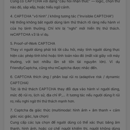
Cũng có CAPTCHA với dạng “câu hỏi nhận thức” — logic, chọn thứ
nào đó, sắp xếp, hoặc hiểu ngữ cảnh.
4. CAPTCHA “vô hình” / không tương tác (“Invisible CAPTCHA”)
Hệ thống không bắt người dùng làm thử thách rõ ràng nếu hành vi
của họ bình thường. Chỉ khi bị “nghi” mới hiển thị thử thách.
reCAPTCHA v3 là ví dụ.
5. Proof-of-Work CAPTCHA
Thay vì người dùng phải trả lời câu hỏi, máy tính người dùng thực
hiện các phép tính khó hoặc tính toán nào đó (mất vài giây với máy
thường, với bot nhiều lần sẽ tốn tài nguyên lớn). Ví dụ
FriendlyCaptcha, cũng như mCaptcha được nhắc đến.
6. CAPTCHA thích ứng / phân loại rủi ro (adaptive risk / dynamic
CAPTCHA)
Tức là thử thách CAPTCHA thay đổi dựa vào hành vi người dùng,
mức độ rủi ro, lịch sử, địa chỉ IP,… ít tương tác nếu người dùng ít rủi
ro; nếu nghi ngờ thì thử thách mạnh hơn.
7. Captcha đa giác thức (multimodal: hình ảnh + âm thanh + cảm
giác xúc giác, lựa chọn)
Cung cấp các lựa chọn để người dùng có thể xác thực bằng âm
thanh, hình ảnh, hoặc cơ chế người khiếm thị, người không dùng