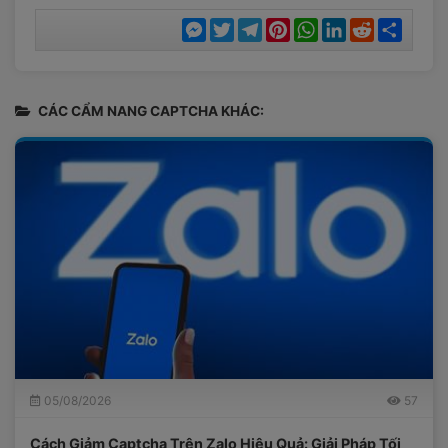
Messenger
Twitter
Telegram
Pinterest
WhatsApp
LinkedIn
Reddit
Chia
sẻ
CÁC CẨM NANG CAPTCHA KHÁC:
05/08/2026
57
Cách Giảm Captcha Trên Zalo Hiệu Quả: Giải Pháp Tối