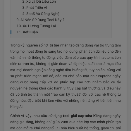
Xử Lý Dữ Liệu Lớn
Phát Triển AI
SaaS Và Công Nghệ
Ai Nên Sử Dụng Tool Này ?
Xu Hướng Tương Lai
Kết Luận
Trong kỷ nguyên số nơi trí tuệ nhân tạo đang đóng vai trò trung tâm
trong mọi hoạt động từ sáng tạo nội dung, phân tích dữ liệu cho đến
vận hành hệ thống tự động, việc đảm bảo các quy trình automation
diễn ra trơn tru, không bị gián đoạn và đạt hiệu suất cao là mục tiêu
mà mọi doanh nghiệp công nghệ đều hướng tới; tuy nhiên, cùng với
sự phát triển mạnh mẽ đó, các cơ chế bảo mật như captcha ngày
càng được nâng cấp với độ phức tạp cao hơn nhằm bảo vệ tài
nguyên hệ thống khỏi các hành vi truy cập bất thường, và điều này
đã vô tình trở thành một “rào cản kỹ thuật” đối với các hệ thống tự
động hóa, đặc biệt khi làm việc với những nền tảng AI tiên tiến như
Kling AI.
Chính vì vậy, nhu cầu sử dụng
tool giải captcha Kling
đang ngày
càng gia tăng, không chỉ giúp vượt qua các lớp xác minh phức tạp
mà còn mở ra khả năng tối ưu hóa hiệu suất hệ thống, giảm chi phí