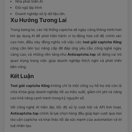
Nhà phát triển AI
Đội ngũ lập trình
Doanh nghiệp xử lý dữ liệu lớn.
Xu Hướng Tương Lai
Trong tương lai, các hệ thống captcha sẽ ngày càng thông minh hơn
khi áp dụng AI để phát hiện hành vi tự động hóa với độ chính xác
cao hơn, điều này đồng nghĩa với việc các
tool giải captcha Kling
cũng cần liên tục nâng cấp để đáp ứng yêu cầu công nghệ ngày
càng cao, và những nền tảng như
Anticaptcha.top
sẽ đóng vai trò
quan trọng trong việc giúp doanh nghiệp thích nghi và phát triển
bền vững.
Kết Luận
Tool giải captcha Kling
không chỉ là một công cụ hỗ trợ mà còn là
chìa khóa giúp doanh nghiệp tối ưu hiệu suất, giảm chi phí và nâng
cao khả năng cạnh tranh trong kỷ nguyên số.
Với công nghệ AI hiện đại, tốc độ xử lý vượt trội và API linh hoạt,
Anticaptcha.top
chính là lựa chọn hàng đầu giúp bạn vượt qua mọi
rào cản captcha và khai thác tối đa sức mạnh của automation và trí
tuệ nhân tạo.