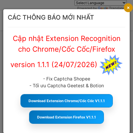
×
Powered by
Translate
CÁC THÔNG BÁO MỚI NHẤT
Cập nhật Extension Recognition
Trang chủ
Cẩm nang Captcha
cho Chrome/Cốc Cốc/Firefox
version 1.1.1 (24/07/2026)
Tool Giải Captcha Kling – Giải Pháp
Tăng Tốc Automation Và Tối Ưu Hệ
- Fix Captcha Shopee
Thống AI
- Tối ưu Captcha Geetest & Botion
anticaptcha.top
11:10:37 28/04/2026
688
Cỡ
chữ
Download Extension Chrome/Cốc Cốc V1.1.1
Download Extension Firefox V1.1.1
MỤC LỤC
Tool Giải Captcha Kling Là Gì ?