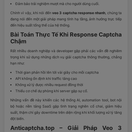
Đảm bảo trải nghiệm mượt mà cho người dùng cuối.
Chính vì vậy, khi nói đến
veo 3 captcha response nhanh
, chúng ta
đang nói đến một giải pháp mang tính hạ tầng, ảnh hưởng trực tiếp
đến hiệu suất tổng thể của hệ thống.
Bài Toán Thực Tế Khi Response Captcha
Chậm
Rất nhiều doanh nghiệp và developer gặp phải các vấn đề nghiêm
trọng khi sử dụng những dịch vụ giải captcha thông thường, chẳng
hạn như:
Thời gian phản hồi lên tới vài giây cho mỗi captcha
API không ổn định khi traffic tăng cao
Không xử lý được nhiều request đồng thời
Thiếu cơ chế dự phòng khi server gặp sự cố.
Những vấn đề này khiến các hệ thống AI, automation tool, bot nội
bộ hoặc nền tảng SaaS gặp tình trạng nghẽn cổ chai, giảm hiệu
suất, thậm chí gây downtime trên diện rộng khi khối lượng xử lý tăng
đột biến.
Anticaptcha.top – Giải Pháp Veo 3