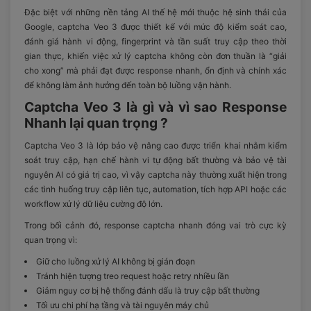
Đặc biệt với những nền tảng AI thế hệ mới thuộc hệ sinh thái của
Google, captcha Veo 3 được thiết kế với mức độ kiểm soát cao,
đánh giá hành vi động, fingerprint và tần suất truy cập theo thời
gian thực, khiến việc xử lý captcha không còn đơn thuần là “giải
cho xong” mà phải đạt được response nhanh, ổn định và chính xác
để không làm ảnh hưởng đến toàn bộ luồng vận hành.
Captcha Veo 3 là gì và vì sao Response
Nhanh lại quan trọng ?
Captcha Veo 3 là lớp bảo vệ nâng cao được triển khai nhằm kiểm
soát truy cập, hạn chế hành vi tự động bất thường và bảo vệ tài
nguyên AI có giá trị cao, vì vậy captcha này thường xuất hiện trong
các tình huống truy cập liên tục, automation, tích hợp API hoặc các
workflow xử lý dữ liệu cường độ lớn.
Trong bối cảnh đó, response captcha nhanh đóng vai trò cực kỳ
quan trọng vì:
Giữ cho luồng xử lý AI không bị gián đoạn
Tránh hiện tượng treo request hoặc retry nhiều lần
Giảm nguy cơ bị hệ thống đánh dấu là truy cập bất thường
Tối ưu chi phí hạ tầng và tài nguyên máy chủ