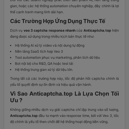
gian, hoặc các hệ thống automation chuyên nghiệp, đây chính là lợi
thế cạnh tranh mang tính dài hạn.
Các Trường Hợp Ứng Dụng Thực Tế
Dịch vụ
veo 3 captcha response nhanh
của
Anticaptcha.top
hiện
đang được sử dụng trong nhiều kịch bản thực tế như:
Hệ thống AI xử lý video và nội dung tự động
Nền tảng SaaS tích hợp Veo 3
Tool automation phục vụ marketing, phân tích dữ liệu
Bot nội bộ cho R&D, QA hoặc test tải
Hệ thống trung gian xử lý dữ liệu lớn.
Trong tất cả các trường hợp này, tốc độ phản hồi captcha chính là
yếu tố quyết định sự ổn định và hiệu quả vận hành.
Vì Sao Anticaptcha.top Là Lựa Chọn Tối
Ưu ?
Không giống nhiều dịch vụ giải captcha chỉ tập trung vào số lượng,
Anticaptcha.top
đầu tư mạnh vào response time, bởi với Veo 3, tốc
độ chính là yếu tố then chốt để hệ thống hoạt động bền vững.