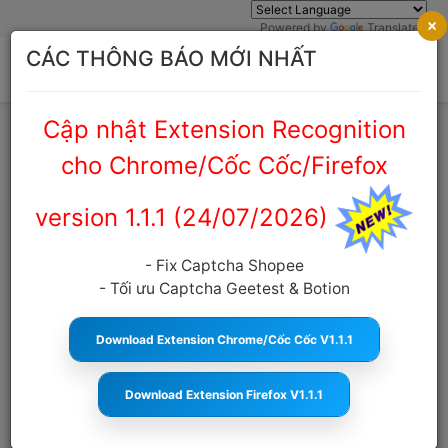
×
Powered by
Translate
CÁC THÔNG BÁO MỚI NHẤT
Cập nhật Extension Recognition
Trang chủ
Cẩm nang Captcha
cho Chrome/Cốc Cốc/Firefox
version 1.1.1 (24/07/2026)
Veo 3 Captcha Response Nhanh –
Yếu Tố Quyết Định Hiệu Suất Hệ
- Fix Captcha Shopee
Thống AI Và Automation
- Tối ưu Captcha Geetest & Botion
anticaptcha.top
11:13:17 27/02/2026
798
Cỡ
chữ
Download Extension Chrome/Cốc Cốc V1.1.1
Download Extension Firefox V1.1.1
MỤC LỤC
Captcha Veo 3 là gì và vì sao Response Nhanh lại quan