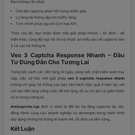
Bạn không cần phải:
Chờ đợi captcha phản hồi trong nhiều giây
Lo lắng hệ thống sập khi traffic tăng
Tinh chỉnh phức tạp khi tích hợp API.
Thay vào đó, bạn nhận được một giải pháp nhanh – ổn định – dễ
triển khai, cùng đội ngũ hỗ trợ kỹ thuật am hiểu sâu về captcha Veo
3 và các hệ thống AI.
Veo 3 Captcha Response Nhanh – Đầu
Tư Đúng Đắn Cho Tương Lai
Trong bối cảnh các nền tảng AI ngày càng siết chặt kiểm soát truy
cập, việc sở hữu một giải pháp
veo 3 captcha response nhanh
không chỉ giúp hệ thống của bạn vận hành hiệu quả ở hiện tại, mà
còn tạo nền tảng vững chắc để mở rộng, tối ưu chi phí và giảm thiểu
rủi ro trong tương lai.
Anticaptcha.top
định vị mình là đối tác hạ tầng captcha lâu dài,
đồng hành cùng các doanh nghiệp và developer trong hành trình
xây dựng những hệ thống AI mạnh mẽ, ổn định và bền vững.
Kết Luận