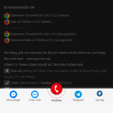
EXTENSION/ADD-ON
Extension Chrome/Cốc Cốc v1.2.0 (token)
Add-on Firefox v1.0.2 (token)
--------------
Extension Chrome/Cốc Cốc v1.1.1 (recognition)
Extension/Add-on Firefox v1.1.1 (recognition)
Hệ thống giải mã captcha tốc độ cực nhanh và độ chính xác cao hàng
đầu Việt Nam - anticaptcha.top
CÔNG TY TNHH CÔNG NGHỆ VÀ TRUYỀN THÔNG HIG
Địa chỉ
: phòng 502 tầng 5 tòa nhà Apollo, lô 8A Lê Hồng Phong, Ngô
Quyền, TP. Hải Phòng
Zalo
: 0904945840 |
Hotline
: 0888876444
Email
:
anticaptcha.top@gmail.com
Messenger
Chat Zalo
Hotline
Telegram
Up top