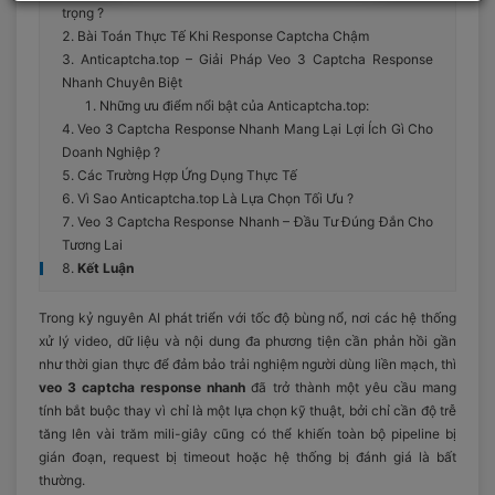
trọng ?
Bài Toán Thực Tế Khi Response Captcha Chậm
Anticaptcha.top – Giải Pháp Veo 3 Captcha Response
Nhanh Chuyên Biệt
Những ưu điểm nổi bật của Anticaptcha.top:
Veo 3 Captcha Response Nhanh Mang Lại Lợi Ích Gì Cho
Doanh Nghiệp ?
Các Trường Hợp Ứng Dụng Thực Tế
Vì Sao Anticaptcha.top Là Lựa Chọn Tối Ưu ?
Veo 3 Captcha Response Nhanh – Đầu Tư Đúng Đắn Cho
Tương Lai
Kết Luận
Trong kỷ nguyên AI phát triển với tốc độ bùng nổ, nơi các hệ thống
xử lý video, dữ liệu và nội dung đa phương tiện cần phản hồi gần
như thời gian thực để đảm bảo trải nghiệm người dùng liền mạch, thì
veo 3 captcha response nhanh
đã trở thành một yêu cầu mang
tính bắt buộc thay vì chỉ là một lựa chọn kỹ thuật, bởi chỉ cần độ trễ
tăng lên vài trăm mili-giây cũng có thể khiến toàn bộ pipeline bị
gián đoạn, request bị timeout hoặc hệ thống bị đánh giá là bất
thường.