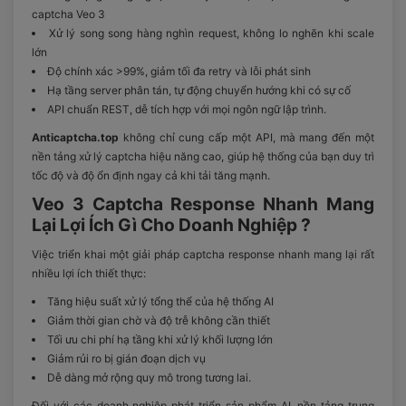
captcha Veo 3
Xử lý song song hàng nghìn request, không lo nghẽn khi scale
lớn
Độ chính xác >99%, giảm tối đa retry và lỗi phát sinh
Hạ tầng server phân tán, tự động chuyển hướng khi có sự cố
API chuẩn REST, dễ tích hợp với mọi ngôn ngữ lập trình.
Anticaptcha.top
không chỉ cung cấp một API, mà mang đến một
nền tảng xử lý captcha hiệu năng cao, giúp hệ thống của bạn duy trì
tốc độ và độ ổn định ngay cả khi tải tăng mạnh.
Veo 3 Captcha Response Nhanh Mang
Lại Lợi Ích Gì Cho Doanh Nghiệp ?
Việc triển khai một giải pháp captcha response nhanh mang lại rất
nhiều lợi ích thiết thực:
Tăng hiệu suất xử lý tổng thể của hệ thống AI
Giảm thời gian chờ và độ trễ không cần thiết
Tối ưu chi phí hạ tầng khi xử lý khối lượng lớn
Giảm rủi ro bị gián đoạn dịch vụ
Dễ dàng mở rộng quy mô trong tương lai.
Đối với các doanh nghiệp phát triển sản phẩm AI, nền tảng trung