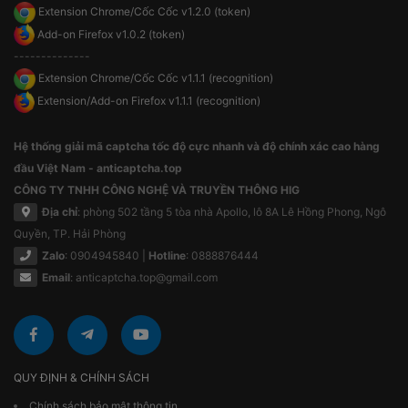
Extension Chrome/Cốc Cốc v1.2.0 (token)
Add-on Firefox v1.0.2 (token)
--------------
Extension Chrome/Cốc Cốc v1.1.1 (recognition)
Extension/Add-on Firefox v1.1.1 (recognition)
Hệ thống giải mã captcha tốc độ cực nhanh và độ chính xác cao hàng
đầu Việt Nam - anticaptcha.top
CÔNG TY TNHH CÔNG NGHỆ VÀ TRUYỀN THÔNG HIG
Địa chỉ
: phòng 502 tầng 5 tòa nhà Apollo, lô 8A Lê Hồng Phong, Ngô
Quyền, TP. Hải Phòng
Zalo
: 0904945840 |
Hotline
: 0888876444
Email
:
anticaptcha.top@gmail.com
QUY ĐỊNH & CHÍNH SÁCH
Chính sách bảo mật thông tin