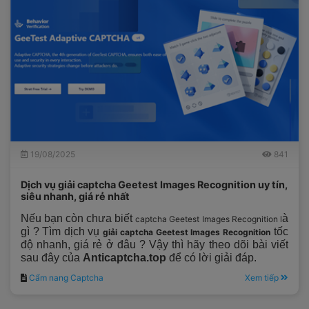
19/08/2025
841
Dịch vụ giải captcha Geetest Images Recognition uy tín,
siêu nhanh, giá rẻ nhất
Nếu bạn còn chưa biết
à
captcha Geetest Images Recognition l
gì ? Tìm dịch vụ
tốc
giải captcha Geetest Images Recognition
độ nhanh, giá rẻ ở đâu ? Vậy thì hãy theo dõi bài viết
sau đây của
Anticaptcha.top
để có lời giải đáp.
Cẩm nang Captcha
Xem tiếp