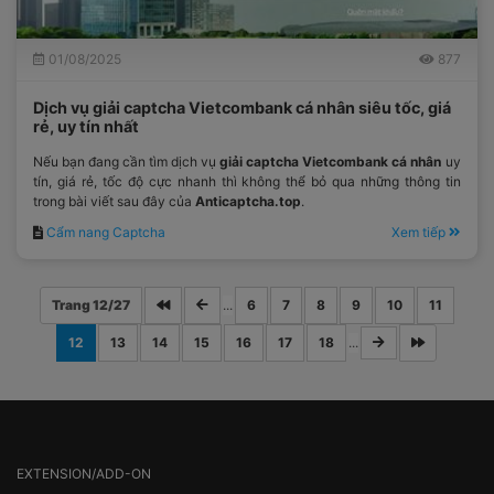
01/08/2025
877
Dịch vụ giải captcha Vietcombank cá nhân siêu tốc, giá
rẻ, uy tín nhất
Nếu bạn đang cần tìm dịch vụ
giải captcha Vietcombank cá nhân
uy
tín, giá rẻ, tốc độ cực nhanh thì không thể bỏ qua những thông tin
trong bài viết sau đây của
Anticaptcha.top
.
Cẩm nang Captcha
Xem tiếp
Trang 12/27
...
6
7
8
9
10
11
12
13
14
15
16
17
18
...
EXTENSION/ADD-ON