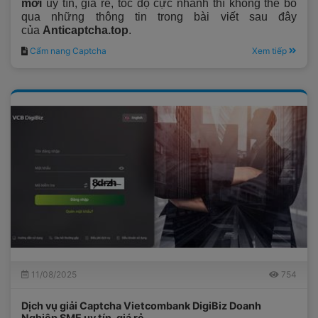
mới
uy tín, giá rẻ, tốc độ cực nhanh thì không thể bỏ
qua những thông tin trong bài viết sau đây
của
Anticaptcha.top
.
Cẩm nang Captcha
Xem tiếp
11/08/2025
754
Dịch vụ giải Captcha Vietcombank DigiBiz Doanh
Nghiệp SME uy tín, giá rẻ