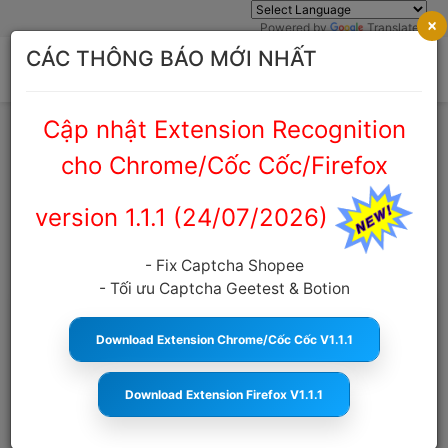
×
Powered by
Translate
CÁC THÔNG BÁO MỚI NHẤT
Cập nhật Extension Recognition
Trang chủ
Cẩm nang Captcha
cho Chrome/Cốc Cốc/Firefox
CẨM NANG CAPTCHA
version 1.1.1 (24/07/2026)
- Fix Captcha Shopee
- Tối ưu Captcha Geetest & Botion
Download Extension Chrome/Cốc Cốc V1.1.1
Download Extension Firefox V1.1.1