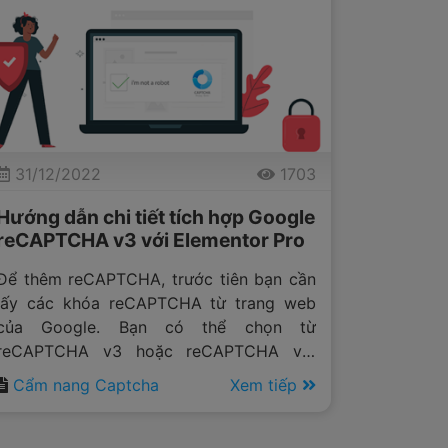
31/12/2022
1703
Hướng dẫn chi tiết tích hợp Google
reCAPTCHA v3 với Elementor Pro
Để thêm reCAPTCHA, trước tiên bạn cần
lấy các khóa reCAPTCHA từ trang web
của Google. Bạn có thể chọn từ
reCAPTCHA v3 hoặc reCAPTCHA v2.
Chúng tôi khuyên bạn nên sử dụng v3 vì
Cẩm nang Captcha
Xem tiếp
đây là phương pháp mới an toàn hơn, ít
xâm nhập hơn để sử dụng.