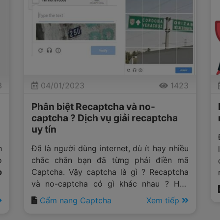
3
04/01/2023
1423
Phân biệt Recaptcha và no-
captcha ? Dịch vụ giải recaptcha
uy tín
h
Đã là người dùng internet, dù ít hay nhiều
o
chắc chắn bạn đã từng phải điền mã
p
Captcha. Vậy captcha là gì ? Recaptcha
và no-captcha có gì khác nhau ? Hãy
cùng
Anticaptcha.top
tìm hiểu về
Cẩm nang Captcha
Xem tiếp
captcha trong bài viết dưới đây.