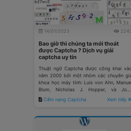
14/01/2023
224
Bao giờ thì chúng ta mới thoát
được Captcha ? Dịch vụ giải
captcha uy tín
Thuật ngữ Captcha được công khai và
năm 2000 bởi một nhóm các chuyên gi
khoa học máy tính: Luis von Ahn, Manue
Blum, Nicholas J. Hopper, và Joh
Langford. Từ đó cho đến nay th
Cẩm nang Captcha
Xem tiếp
CAPTCHA đã để lại cho người dùn
Internet không ít niềm vui cũng như nỗ
buồn.