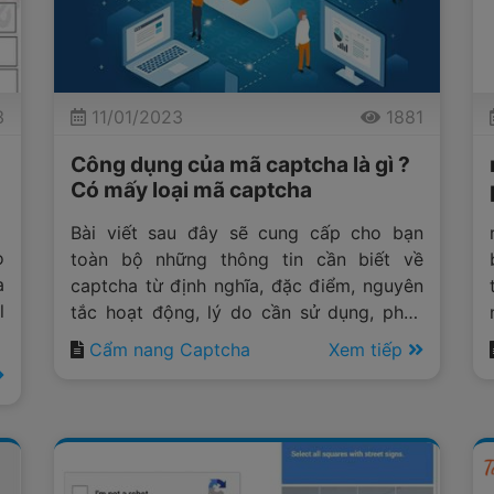
3
11/01/2023
1881
Công dụng của mã captcha là gì ?
Có mấy loại mã captcha
Bài viết sau đây sẽ cung cấp cho bạn
o
toàn bộ những thông tin cần biết về
a
captcha từ định nghĩa, đặc điểm, nguyên
l
tắc hoạt động, lý do cần sử dụng, phân
n
loại captcha cho đến giới thiệu các phiên
Cẩm nang Captcha
Xem tiếp
ì
bản nâng cấp, loại website cần dùng và
g
cách giữ mã captcha an toàn.
i
Cùng
Anticaptcha.top
tìm hiểu ngay bài
viết Công dụng của mã captcha là gì ? Có
mấy loại mã captcha sau đây nhé !