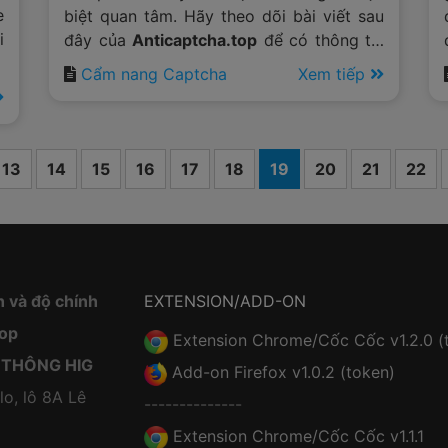
e
biệt quan tâm. Hãy theo dõi bài viết sau
i
đây của
Anticaptcha.top
để có thông tin
ó
cho những vấn đề này.
Cẩm nang Captcha
Xem tiếp
13
14
15
16
17
18
19
20
21
22
h và độ chính
EXTENSION/ADD-ON
top
Extension Chrome/Cốc Cốc v1.2.0 (
 THÔNG HIG
Add-on Firefox v1.0.2 (token)
lo, lô 8A Lê
--------------
Extension Chrome/Cốc Cốc v1.1.1