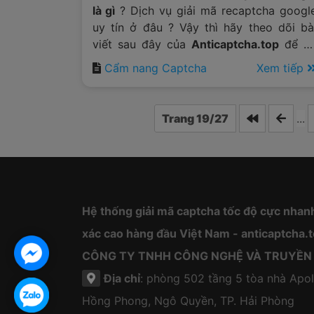
là gì
? Dịch vụ giải mã recaptcha googl
uy tín ở đâu ? Vậy thì hãy theo dõi bà
viết sau đây của
Anticaptcha.top
để c
câu trả lời cho mình.
Cẩm nang Captcha
Xem tiếp
Trang 19/27
...
Hệ thống giải mã captcha tốc độ cực nhan
xác cao hàng đầu Việt Nam - anticaptcha.
CÔNG TY TNHH CÔNG NGHỆ VÀ TRUYỀN
Địa chỉ
: phòng 502 tầng 5 tòa nhà Apol
Hồng Phong, Ngô Quyền, TP. Hải Phòng