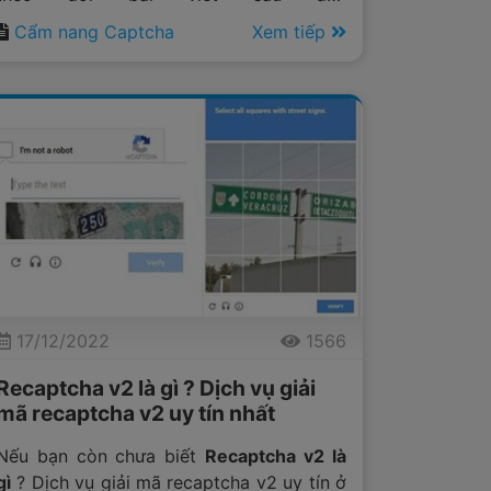
của
Anticaptcha.top
để có thông tin cho
Cẩm nang Captcha
Xem tiếp
những vấn đề này.
17/12/2022
1566
Recaptcha v2 là gì ? Dịch vụ giải
mã recaptcha v2 uy tín nhất
Nếu bạn còn chưa biết
Recaptcha v2 là
gì
? Dịch vụ giải mã recaptcha v2 uy tín ở