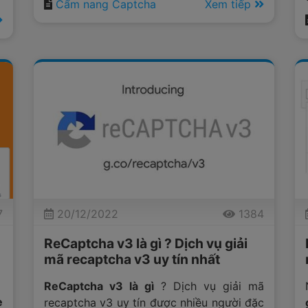
Cẩm nang Captcha
Xem tiếp
b
i
g
g
y
7
20/12/2022
1384
ReCaptcha v3 là gì ? Dịch vụ giải
mã recaptcha v3 uy tín nhất
ReCaptcha v3 là gì
? Dịch vụ giải mã
e
recaptcha v3 uy tín được nhiều người đặc