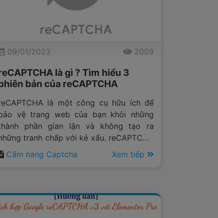
09/01/2023
2009
reCAPTCHA là gì ? Tìm hiểu 3
phiên bản của reCAPTCHA
reCAPTCHA là một công cụ hữu ích để
bảo vệ trang web của bạn khỏi những
thành phần gian lận và không tạo ra
những tranh chấp với kẻ xấu. reCAPTCHA
được phát triển bởi Google và nó được sử
Cẩm nang Captcha
Xem tiếp
dụng trong nhiều tình huống để bảo vệ
website. Mời bạn đọc cùng
Anticaptcha.top
tìm hiểu tại bài viết hôm
nay để hiểu rõ hơn về công cụ này nhé.