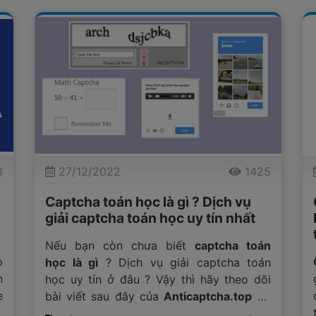
8
27/12/2022
1425
Captcha toán học là gì ? Dịch vụ
giải captcha toán học uy tín nhất
Nếu bạn còn chưa biết
captcha toán
o
học là gì
? Dịch vụ giải captcha toán
n
học uy tín ở đâu ? Vậy thì hãy theo dõi
e
bài viết sau đây của
Anticaptcha.top
để
c
có câu trả lời cho mình.