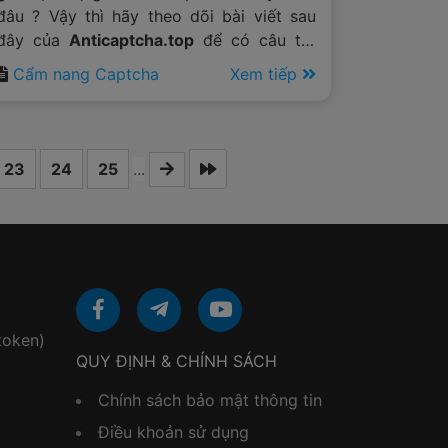
đâu ? Vậy thì hãy theo dõi bài viết sau
đây của
Anticaptcha.top
để có câu trả
lời cho mình.
Cẩm nang Captcha
Xem tiếp
23
24
25
...
token)
QUY ĐỊNH & CHÍNH SÁCH
Chính sách bảo mật thông tin
Điều khoản sử dụng