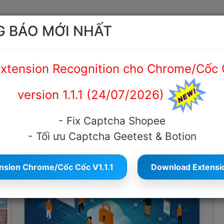
 BÁO MỚI NHẤT
ệu
Hướng dẫn
Cẩm nang Captcha
Tài liệu API
xtension Recognition cho Chrome/Cốc 
version 1.1.1 (24/07/2026)
CẨM NANG CAPTCHA
- Fix Captcha Shopee
- Tối ưu Captcha Geetest & Botion
nsion Chrome/Cốc Cốc V1.1.1
Download Extension