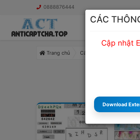
0888876444
CÁC THÔNG
Bảng giá
Giới thi
Cập nhật E
Trang chủ
Cẩm nang Captcha
Download Exte