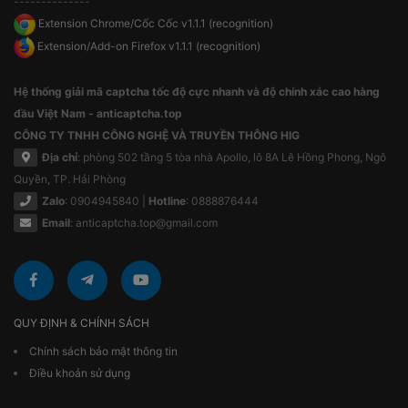
--------------
Extension Chrome/Cốc Cốc v1.1.1 (recognition)
Extension/Add-on Firefox v1.1.1 (recognition)
Hệ thống giải mã captcha tốc độ cực nhanh và độ chính xác cao hàng
đầu Việt Nam - anticaptcha.top
CÔNG TY TNHH CÔNG NGHỆ VÀ TRUYỀN THÔNG HIG
Địa chỉ
: phòng 502 tầng 5 tòa nhà Apollo, lô 8A Lê Hồng Phong, Ngô
Quyền, TP. Hải Phòng
Zalo
: 0904945840 |
Hotline
: 0888876444
Email
:
anticaptcha.top@gmail.com
QUY ĐỊNH & CHÍNH SÁCH
Chính sách bảo mật thông tin
Điều khoản sử dụng