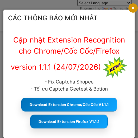
×
Powered by
Translate
CÁC THÔNG BÁO MỚI NHẤT
Cập nhật Extension Recognition
Trang chủ
Cẩm nang Captcha
cho Chrome/Cốc Cốc/Firefox
CẨM NANG CAPTCHA
version 1.1.1 (24/07/2026)
- Fix Captcha Shopee
- Tối ưu Captcha Geetest & Botion
Download Extension Chrome/Cốc Cốc V1.1.1
Download Extension Firefox V1.1.1