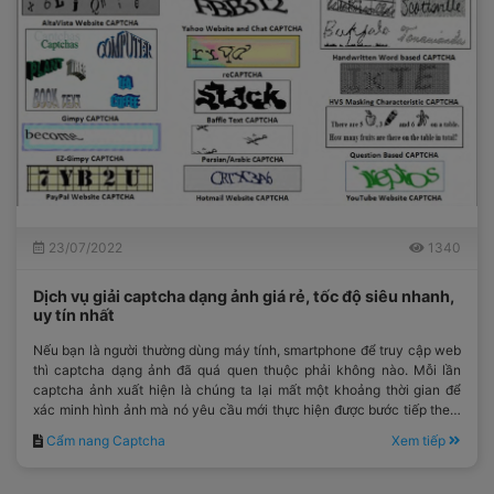
23/07/2022
1340
Dịch vụ giải captcha dạng ảnh giá rẻ, tốc độ siêu nhanh,
uy tín nhất
Nếu bạn là người thường dùng máy tính, smartphone để truy cập web
thì captcha dạng ảnh đã quá quen thuộc phải không nào. Mỗi lần
captcha ảnh xuất hiện là chúng ta lại mất một khoảng thời gian để
xác minh hình ảnh mà nó yêu cầu mới thực hiện được bước tiếp theo.
Nếu bạn đang muốn tìm dịch vụ
giải captcha dạng ảnh
vậy thì hãy
Cẩm nang Captcha
Xem tiếp
theo dõi bài viết sau đây của
Anticaptcha.top
để có thông tin.