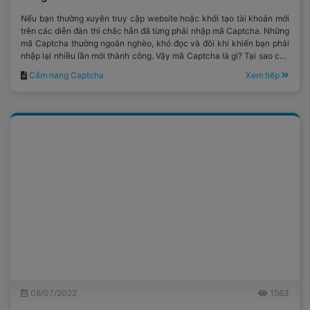
Nếu bạn thường xuyên truy cập website hoặc khởi tạo tài khoản mới
trên các diễn đàn thì chắc hẳn đã từng phải nhập mã Captcha. Những
mã Captcha thường ngoằn nghèo, khó đọc và đôi khi khiến bạn phải
nhập lại nhiều lần mới thành công. Vậy mã Captcha là gì? Tại sao các
website hiện nay lại thiết lập mã Captcha buộc bạn phải nhập lại
Cẩm nang Captcha
Xem tiếp
chính xác nếu muốn tiếp tục truy cập web?
08/07/2022
1563