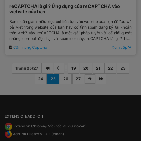
reCAPTCHA là gì ? Ứng dụng của reCAPTCHA vào
website của bạn
Bạn muốn giảm thiểu việc bot liên tục vào website của bạn để “craw”
bài viết trong website của bạn hay cố tình spam đăng ký tài khoản
trên web? Vậy, reCAPTCHA là một giải pháp tuyệt vời để giải quyết
những con bot độc hại và spammer này. reCAPTCHA là gì ? Liệu
reCAPTCHA có thật sự tốt hay không ?
Cẩm nang Captcha
Xem tiếp
Trang 25/27
...
19
20
21
22
23
24
25
26
27
EXTENSION/ADD-ON
Extension Chrome/Cốc Cốc v1.2.0 (token)
Add-on Firefox v1.0.2 (token)