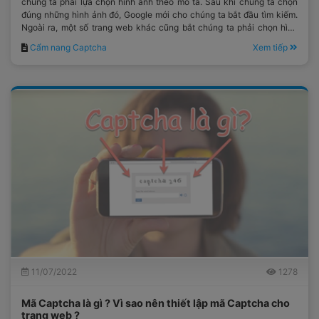
chúng ta phải lựa chọn hình ảnh theo mô tả. Sau khi chúng ta chọn
đúng những hình ảnh đó, Google mới cho chúng ta bắt đầu tìm kiếm.
Ngoài ra, một số trang web khác cũng bắt chúng ta phải chọn hình
ảnh tương tự. Đó là một bài test giúp phân biệt người dùng với các hệ
Cẩm nang Captcha
Xem tiếp
thống tự động khi truy cập đến một trang web có sử dụng
reCAPTCHA.
11/07/2022
1278
Mã Captcha là gì ? Vì sao nên thiết lập mã Captcha cho
trang web ?