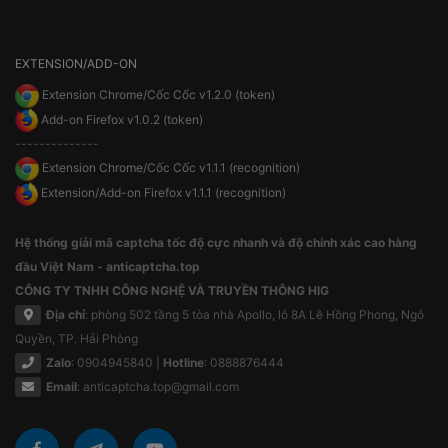
EXTENSION/ADD-ON
Extension Chrome/Cốc Cốc v1.2.0 (token)
Add-on Firefox v1.0.2 (token)
--------------
Extension Chrome/Cốc Cốc v1.1.1 (recognition)
Extension/Add-on Firefox v1.1.1 (recognition)
Hệ thống giải mã captcha tốc độ cực nhanh và độ chính xác cao hàng
đầu Việt Nam - anticaptcha.top
CÔNG TY TNHH CÔNG NGHỆ VÀ TRUYỀN THÔNG HIG
Địa chỉ
: phòng 502 tầng 5 tòa nhà Apollo, lô 8A Lê Hồng Phong, Ngô
Quyền, TP. Hải Phòng
Zalo
: 0904945840 |
Hotline
: 0888876444
Email
:
anticaptcha.top@gmail.com