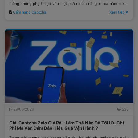
thống không phụ thuộc vào một phần mềm riêng lẻ mà nằm ở khả
năng phối hợp đồng bộ giữa tất cả các thành phần trong quy trình vận
Cẩm nang Captcha
Xem tiếp
hành.
29/06/2026
220
Giải Captcha Zalo Giá Rẻ – Làm Thế Nào Để Tối Ưu Chi
Phí Mà Vẫn Đảm Bảo Hiệu Quả Vận Hành ?
Trong môi trường kinh doanh hiện đại, khi chi phí quảng cáo ngày