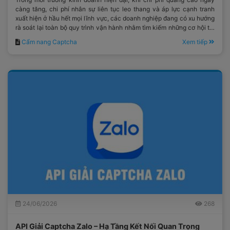
càng tăng, chi phí nhân sự liên tục leo thang và áp lực cạnh tranh
xuất hiện ở hầu hết mọi lĩnh vực, các doanh nghiệp đang có xu hướng
rà soát lại toàn bộ quy trình vận hành nhằm tìm kiếm những cơ hội tối
ưu ngân sách mà vẫn duy trì được hiệu quả hoạt động.
Cẩm nang Captcha
Xem tiếp
24/06/2026
268
API Giải Captcha Zalo – Hạ Tầng Kết Nối Quan Trọng