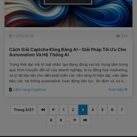
13/05/2026
310
Cách Giải Captcha Kling Bằng AI – Giải Pháp Tối Ưu Cho
Automation Và Hệ Thống AI
Trong thời đại mà trí tuệ nhân tạo đang đóng vai trò trung tâm trong
quá trình chuyển đổi số của doanh nghiệp, từ tự động hóa marketing,
xử lý dữ liệu lớn cho đến phát triển các nền tảng AI hiện đại, việc đảm
bảo các hệ thống automation hoạt động liên tục, ổn định và có khả
năng mở rộng linh hoạt đã trở thành yêu cầu mang tính chiến lược.
Cẩm nang Captcha
Xem tiếp
Trang 3/27
1
2
3
4
5
6
7
8
9
...