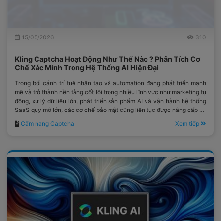
15/05/2026
310
Kling Captcha Hoạt Động Như Thế Nào ? Phân Tích Cơ
Chế Xác Minh Trong Hệ Thống AI Hiện Đại
Trong bối cảnh trí tuệ nhân tạo và automation đang phát triển mạnh
mẽ và trở thành nền tảng cốt lõi trong nhiều lĩnh vực như marketing tự
động, xử lý dữ liệu lớn, phát triển sản phẩm AI và vận hành hệ thống
SaaS quy mô lớn, các cơ chế bảo mật cũng liên tục được nâng cấp để
bảo vệ tài nguyên hệ thống trước những truy cập bất thường và hành
Cẩm nang Captcha
Xem tiếp
vi tự động hóa trái phép.