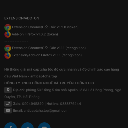
EXTENSION/ADD-ON
Extension Chrome/Cốc Cốc v1.2.0 (token)
Add-on Firefox v1.0.2 (token)
--------------
Extension Chrome/Cốc Cốc v1.1.1 (recognition)
Extension/Add-on Firefox v1.1.1 (recognition)
Hệ thống giải mã captcha tốc độ cực nhanh và độ chính xác cao hàng
đầu Việt Nam - anticaptcha.top
CÔNG TY TNHH CÔNG NGHỆ VÀ TRUYỀN THÔNG HIG
Địa chỉ
: phòng 502 tầng 5 tòa nhà Apollo, lô 8A Lê Hồng Phong, Ngô
Quyền, TP. Hải Phòng
Zalo
: 0904945840 |
Hotline
: 0888876444
Email
:
anticaptcha.top@gmail.com