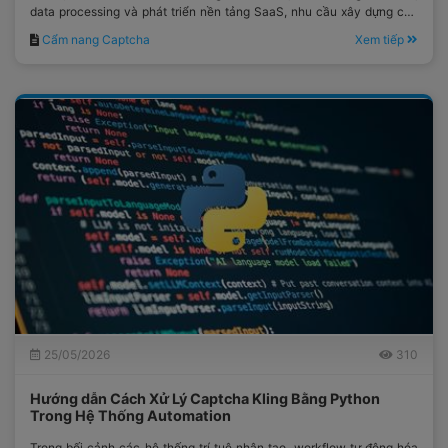
data processing và phát triển nền tảng SaaS, nhu cầu xây dựng các
workflow có khả năng hoạt động liên tục, ổn định và mở rộng linh
Cẩm nang Captcha
Xem tiếp
hoạt ngày càng trở nên quan trọng.
25/05/2026
310
Hướng dẫn Cách Xử Lý Captcha Kling Bằng Python
Trong Hệ Thống Automation
Trong bối cảnh các hệ thống trí tuệ nhân tạo, workflow tự động hóa