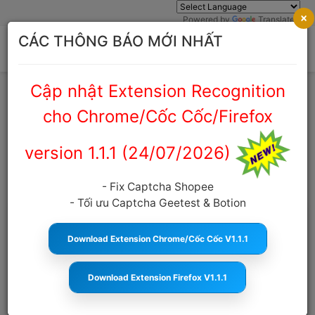
×
Powered by
Translate
CÁC THÔNG BÁO MỚI NHẤT
Cập nhật Extension Recognition
Trang chủ
Cẩm nang Captcha
cho Chrome/Cốc Cốc/Firefox
CẨM NANG CAPTCHA
version 1.1.1 (24/07/2026)
- Fix Captcha Shopee
- Tối ưu Captcha Geetest & Botion
Download Extension Chrome/Cốc Cốc V1.1.1
Download Extension Firefox V1.1.1