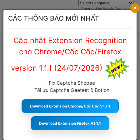
×
Powered by
Translate
CÁC THÔNG BÁO MỚI NHẤT
Cập nhật Extension Recognition
Trang chủ
Cẩm nang Captcha
cho Chrome/Cốc Cốc/Firefox
version 1.1.1 (24/07/2026)
Dịch vụ giải captcha instagram tốc
độ cực nhanh, giá rẻ, uy tín
- Fix Captcha Shopee
- Tối ưu Captcha Geetest & Botion
anticaptcha.top
18:14:44 22/09/2022
1419
Cỡ
chữ
Download Extension Chrome/Cốc Cốc V1.1.1
MỤC LỤC
Download Extension Firefox V1.1.1
Giới thiệu về Instagram
Captcha instagram là gì ?