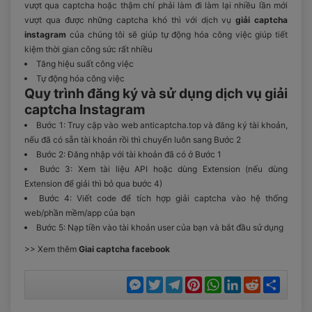
vượt qua captcha hoặc thậm chí phải làm đi làm lại nhiều lần mới
vượt qua được những captcha khó thì với dịch vụ
giải captcha
instagram
của chúng tôi sẽ giúp tự động hóa công việc giúp tiết
kiệm thời gian công sức rất nhiều
Tăng hiệu suất công việc
Tự động hóa công việc
Quy trình đăng ký và sử dụng dịch vụ giải
captcha Instagram
Bước 1: Truy cập vào web anticaptcha.top và đăng ký tài khoản,
nếu đã có sẵn tài khoản rồi thì chuyển luôn sang Bước 2
Bước 2: Đăng nhập với tài khoản đã có ở Bước 1
Bước 3: Xem tài liệu API hoặc dùng Extension (nếu dùng
Extension để giải thì bỏ qua bước 4)
Bước 4: Viết code để tích hợp giải captcha vào hệ thống
web/phần mềm/app của bạn
Bước 5: Nạp tiền vào tài khoản user của bạn và bắt đầu sử dụng
>> Xem thêm
Giai captcha facebook
Messenger
Twitter
Telegram
Pinterest
WhatsApp
LinkedIn
Reddit
Chia
sẻ