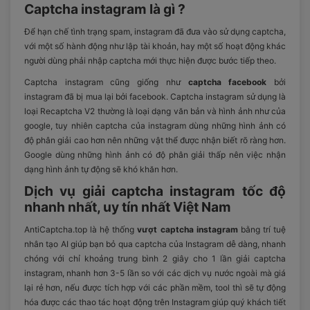
Captcha instagram là gì ?
Để hạn chế tình trạng spam, instagram đã đưa vào sử dụng captcha,
với một số hành động như lập tài khoản, hay một số hoạt động khác
người dùng phải nhập captcha mới thực hiện được bước tiếp theo.
Captcha instagram cũng giống như
captcha facebook
bởi
instagram đã bị mua lại bởi facebook. Captcha instagram sử dụng là
loại Recaptcha V2 thường là loại dạng văn bản và hình ảnh như của
google, tuy nhiên captcha của instagram dùng những hình ảnh có
độ phân giải cao hơn nên những vật thể được nhận biết rõ ràng hơn.
Google dùng những hình ảnh có độ phân giải thấp nên việc nhận
dạng hình ảnh tự động sẽ khó khăn hơn.
Dịch vụ giải captcha instagram tốc độ
nhanh nhất, uy tín nhất Việt Nam
AntiCaptcha.top là hệ thống
vượt captcha instagram
bằng trí tuệ
nhân tạo AI giúp bạn bỏ qua captcha của Instagram dễ dàng, nhanh
chóng với chỉ khoảng trung bình 2 giây cho 1 lần giải captcha
instagram, nhanh hơn 3-5 lần so với các dịch vụ nước ngoài mà giá
lại rẻ hơn, nếu được tích hợp với các phần mềm, tool thì sẽ tự động
hóa được các thao tác hoạt động trên Instagram giúp quý khách tiết