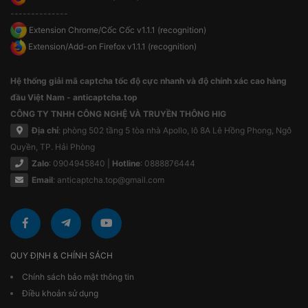
--------------
Extension Chrome/Cốc Cốc v1.1.1 (recognition)
Extension/Add-on Firefox v1.1.1 (recognition)
Hệ thống giải mã captcha tốc độ cực nhanh và độ chính xác cao hàng
đầu Việt Nam - anticaptcha.top
CÔNG TY TNHH CÔNG NGHỆ VÀ TRUYỀN THÔNG HIG
Địa chỉ
: phòng 502 tầng 5 tòa nhà Apollo, lô 8A Lê Hồng Phong, Ngô
Quyền, TP. Hải Phòng
Zalo
: 0904945840 |
Hotline
: 0888876444
Email
:
anticaptcha.top@gmail.com
QUY ĐỊNH & CHÍNH SÁCH
Chính sách bảo mật thông tin
Điều khoản sử dụng