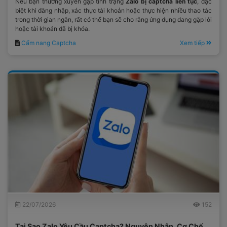
Nếu bạn thường xuyên gặp tình trạng
Zalo bị captcha liên tục
, đặc
biệt khi đăng nhập, xác thực tài khoản hoặc thực hiện nhiều thao tác
trong thời gian ngắn, rất có thể bạn sẽ cho rằng ứng dụng đang gặp lỗi
hoặc tài khoản đã bị khóa.
Cẩm nang Captcha
Xem tiếp
22/07/2026
152
Tại Sao Zalo Yêu Cầu Captcha? Nguyên Nhân, Cơ Chế