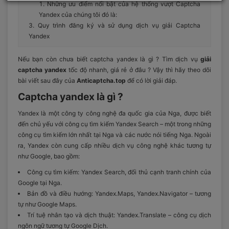
Những ưu điểm nổi bật của hệ thống vượt Captcha
Yandex của chúng tôi đó là:
Quy trình đăng ký và sử dụng dịch vụ giải Captcha
Yandex
Nếu bạn còn chưa biết captcha yandex là gì ? Tìm dịch vụ
giải
captcha yandex
tốc độ nhanh, giá rẻ ở đâu ? Vậy thì hãy theo dõi
bài viết sau đây của
Anticaptcha.top
để có lời giải đáp.
Captcha yandex là gì ?
Yandex là một công ty công nghệ đa quốc gia của Nga, được biết
đến chủ yếu với công cụ tìm kiếm Yandex Search – một trong những
công cụ tìm kiếm lớn nhất tại Nga và các nước nói tiếng Nga. Ngoài
ra, Yandex còn cung cấp nhiều dịch vụ công nghệ khác tương tự
như Google, bao gồm:
Công cụ tìm kiếm: Yandex Search, đối thủ cạnh tranh chính của
Google tại Nga.
Bản đồ và điều hướng: Yandex.Maps, Yandex.Navigator – tương
tự như Google Maps.
Trí tuệ nhân tạo và dịch thuật: Yandex.Translate – công cụ dịch
ngôn ngữ tương tự Google Dịch.