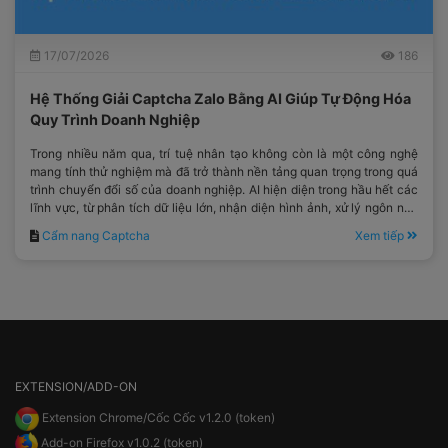
17/07/2026
186
Hệ Thống Giải Captcha Zalo Bằng AI Giúp Tự Động Hóa
Quy Trình Doanh Nghiệp
Trong nhiều năm qua, trí tuệ nhân tạo không còn là một công nghệ
mang tính thử nghiệm mà đã trở thành nền tảng quan trọng trong quá
trình chuyển đổi số của doanh nghiệp. AI hiện diện trong hầu hết các
lĩnh vực, từ phân tích dữ liệu lớn, nhận diện hình ảnh, xử lý ngôn ngữ
tự nhiên cho đến tối ưu hóa quy trình vận hành.
Cẩm nang Captcha
Xem tiếp
EXTENSION/ADD-ON
Extension Chrome/Cốc Cốc v1.2.0 (token)
Add-on Firefox v1.0.2 (token)