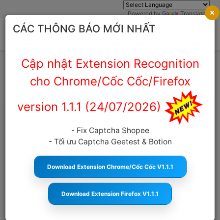
×
Powered by
Translate
CÁC THÔNG BÁO MỚI NHẤT
Cập nhật Extension Recognition
Trang chủ
Cẩm nang Captcha
cho Chrome/Cốc Cốc/Firefox
version 1.1.1 (24/07/2026)
Dịch vụ giải captcha yandex giá rẻ,
tốc độ siêu nhanh, uy tín
- Fix Captcha Shopee
- Tối ưu Captcha Geetest & Botion
anticaptcha.top
18:25:19 13/03/2025
835
Cỡ
chữ
Download Extension Chrome/Cốc Cốc V1.1.1
MỤC LỤC
Download Extension Firefox V1.1.1
Captcha yandex là gì ?
Dịch vụ giải Captcha Yandex giá rẻ, tốc độ siêu nhanh