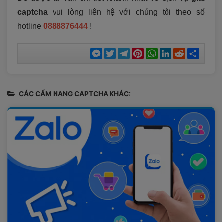
captcha
vui lòng liên hệ với chúng tôi theo số
hotline
0888876444
!
Messenger
Twitter
Telegram
Pinterest
WhatsApp
LinkedIn
Reddit
Chia
sẻ
CÁC CẨM NANG CAPTCHA KHÁC: