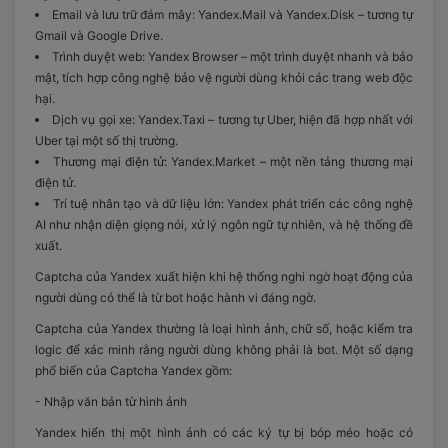
Email và lưu trữ đám mây: Yandex.Mail và Yandex.Disk – tương tự
Gmail và Google Drive.
Trình duyệt web: Yandex Browser – một trình duyệt nhanh và bảo
mật, tích hợp công nghệ bảo vệ người dùng khỏi các trang web độc
hại.
Dịch vụ gọi xe: Yandex.Taxi – tương tự Uber, hiện đã hợp nhất với
Uber tại một số thị trường.
Thương mại điện tử: Yandex.Market – một nền tảng thương mại
điện tử.
Trí tuệ nhân tạo và dữ liệu lớn: Yandex phát triển các công nghệ
AI như nhận diện giọng nói, xử lý ngôn ngữ tự nhiên, và hệ thống đề
xuất.
Captcha của Yandex xuất hiện khi hệ thống nghi ngờ hoạt động của
người dùng có thể là từ bot hoặc hành vi đáng ngờ.
Captcha của Yandex thường là loại hình ảnh, chữ số, hoặc kiểm tra
logic để xác minh rằng người dùng không phải là bot. Một số dạng
phổ biến của Captcha Yandex gồm:
- Nhập văn bản từ hình ảnh
Yandex hiển thị một hình ảnh có các ký tự bị bóp méo hoặc có